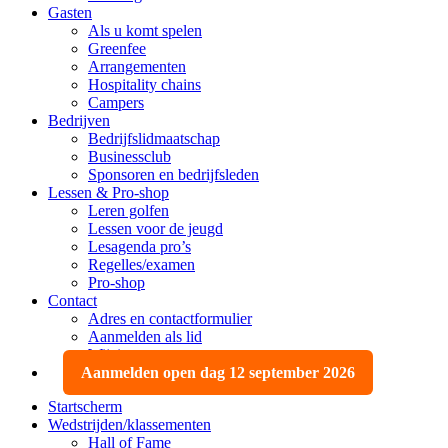
Gasten
Als u komt spelen
Greenfee
Arrangementen
Hospitality chains
Campers
Bedrijven
Bedrijfslidmaatschap
Businessclub
Sponsoren en bedrijfsleden
Lessen & Pro-shop
Leren golfen
Lessen voor de jeugd
Lesagenda pro’s
Regelles/examen
Pro-shop
Contact
Adres en contactformulier
Aanmelden als lid
Wijzigen, opzeggen
Aanmelden open dag 12 september 2026
Startscherm
Wedstrijden/klassementen
Hall of Fame