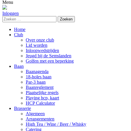
naar:
Menu
Inloggen
Zoeken
naar:
Home
Club
Over onze club
Lid worden
Inloopwedstrijden
Jeugd bij de Semslanden
Golfen met een beperking
Baan
Baanagenda
18-holes baan
Par-3 baan
Baanreglement
Plaatselijke regels
Playing hcp, kaart
HCP Calculator
Brasserie
Algemeen
Arrangementen
High Tea / Wine / Beer / Whisky
Catering