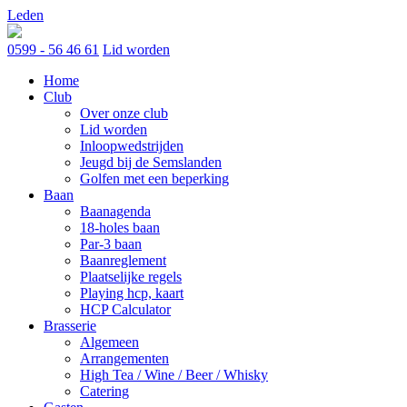
Skip
Leden
to
content
0599 - 56 46 61
Lid worden
Home
Club
Over onze club
Lid worden
Inloopwedstrijden
Jeugd bij de Semslanden
Golfen met een beperking
Baan
Baanagenda
18-holes baan
Par-3 baan
Baanreglement
Plaatselijke regels
Playing hcp, kaart
HCP Calculator
Brasserie
Algemeen
Arrangementen
High Tea / Wine / Beer / Whisky
Catering