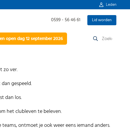
Leden
0599 - 56 46 61
Lid worden
Zoeken
n open dag 12 september 2026
naar:
 zo ver.
 dan gespeeld.
t dan los.
 om het clubleven te beleven.
n de teams, ontmoet je ook weer eens iemand anders.