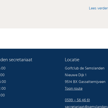
Lees verder
den secretariaat
Locatie
6:00
Golfclub de Semslanden
:00
Nieuwe Dijk 1
6:00
9514 BX Gasselternijveen
2:00
Toon route
:00
0599 – 56 46 61
secretariaat@semslanden.