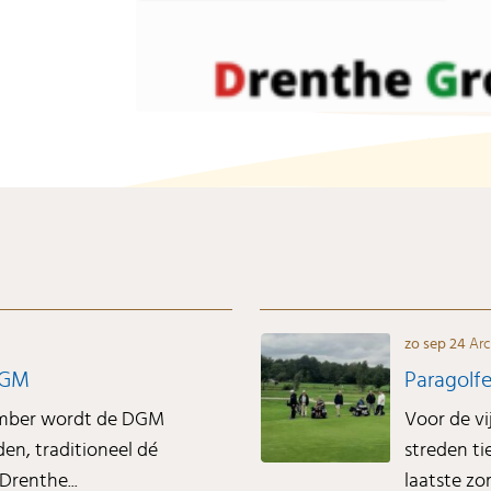
zo sep 24
Arc
DGM
Paragolfe
ember wordt de DGM
Voor de v
n, traditioneel dé
streden ti
Drenthe...
laatste z