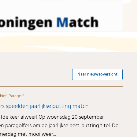
Naar nieuwsoverzicht
hief
,
Paragolf
rs speelden jaarlijkse putting match
ijfde keer alweer! Op woensdag 20 september
en paragolfers om de jaarlijkse best-putting titel. De
omerdag met mooi weer...