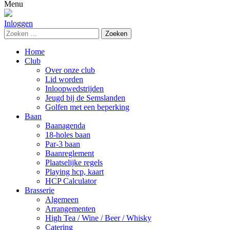
naar:
Menu
Inloggen
Zoeken
naar:
Home
Club
Over onze club
Lid worden
Inloopwedstrijden
Jeugd bij de Semslanden
Golfen met een beperking
Baan
Baanagenda
18-holes baan
Par-3 baan
Baanreglement
Plaatselijke regels
Playing hcp, kaart
HCP Calculator
Brasserie
Algemeen
Arrangementen
High Tea / Wine / Beer / Whisky
Catering