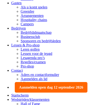
Gasten
Als u komt spelen
Greenfee
Arrangementen
Hospitality chains
Campers
Bedrijven
Bedrijfslidmaatschap
Businessclub
Sponsoren en bedrijfsleden
Lessen & Pro-shop
Leren golfen
Lessen voor de jeugd
Lesagenda pro’s
Regelles/examen
Pro-shop
Contact
Adres en contactformulier
Aanmelden als lid
Wijzigen, opzeggen
Aanmelden open dag 12 september 2026
Startscherm
Wedstrijden/klassementen
Hall of Fame