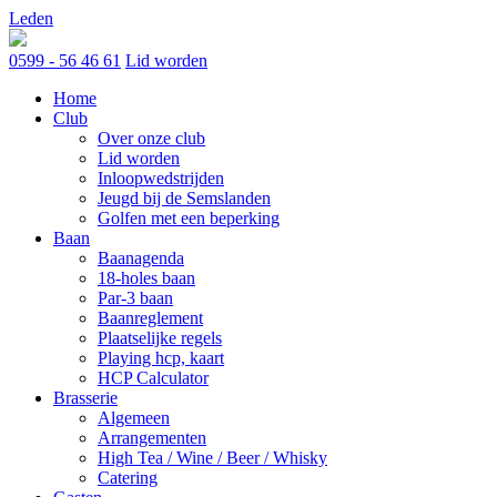
Skip
Leden
to
content
0599 - 56 46 61
Lid worden
Home
Club
Over onze club
Lid worden
Inloopwedstrijden
Jeugd bij de Semslanden
Golfen met een beperking
Baan
Baanagenda
18-holes baan
Par-3 baan
Baanreglement
Plaatselijke regels
Playing hcp, kaart
HCP Calculator
Brasserie
Algemeen
Arrangementen
High Tea / Wine / Beer / Whisky
Catering