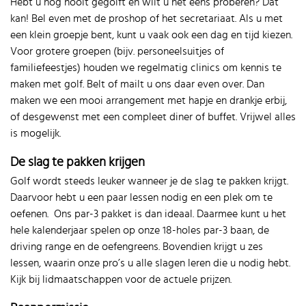
Hebt u nog nooit gegolft en wilt u het eens proberen? Dat
kan! Bel even met de proshop of het secretariaat. Als u met
een klein groepje bent, kunt u vaak ook een dag en tijd kiezen.
Voor grotere groepen (bijv. personeelsuitjes of
familiefeestjes) houden we regelmatig clinics om kennis te
maken met golf. Belt of mailt u ons daar even over. Dan
maken we een mooi arrangement met hapje en drankje erbij,
of desgewenst met een compleet diner of buffet. Vrijwel alles
is mogelijk.
De slag te pakken krijgen
Golf wordt steeds leuker wanneer je de slag te pakken krijgt.
Daarvoor hebt u een paar lessen nodig en een plek om te
oefenen. Ons par-3 pakket is dan ideaal. Daarmee kunt u het
hele kalenderjaar spelen op onze 18-holes par-3 baan, de
driving range en de oefengreens. Bovendien krijgt u zes
lessen, waarin onze pro’s u alle slagen leren die u nodig hebt.
Kijk bij lidmaatschappen voor de actuele prijzen.