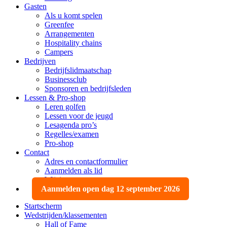
Gasten
Als u komt spelen
Greenfee
Arrangementen
Hospitality chains
Campers
Bedrijven
Bedrijfslidmaatschap
Businessclub
Sponsoren en bedrijfsleden
Lessen & Pro-shop
Leren golfen
Lessen voor de jeugd
Lesagenda pro’s
Regelles/examen
Pro-shop
Contact
Adres en contactformulier
Aanmelden als lid
Wijzigen, opzeggen
Aanmelden open dag 12 september 2026
Startscherm
Wedstrijden/klassementen
Hall of Fame