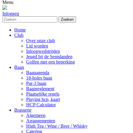
naar:
Menu
Inloggen
Zoeken
naar:
Home
Club
Over onze club
Lid worden
Inloopwedstrijden
Jeugd bij de Semslanden
Golfen met een beperking
Baan
Baanagenda
18-holes baan
Par-3 baan
Baanreglement
Plaatselijke regels
Playing hcp, kaart
HCP Calculator
Brasserie
Algemeen
Arrangementen
High Tea / Wine / Beer / Whisky
Catering