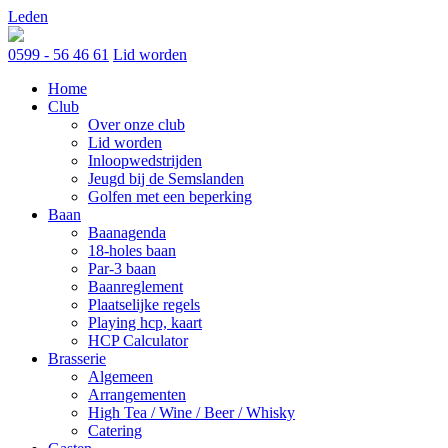
Skip
Leden
to
content
0599 - 56 46 61
Lid worden
Home
Club
Over onze club
Lid worden
Inloopwedstrijden
Jeugd bij de Semslanden
Golfen met een beperking
Baan
Baanagenda
18-holes baan
Par-3 baan
Baanreglement
Plaatselijke regels
Playing hcp, kaart
HCP Calculator
Brasserie
Algemeen
Arrangementen
High Tea / Wine / Beer / Whisky
Catering