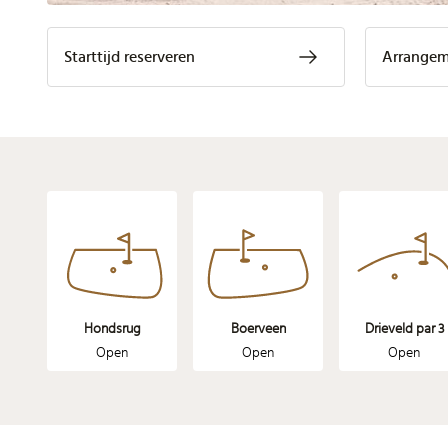
Starttijd reserveren
Arrangem
Hondsrug
Boerveen
Drieveld par 3
Open
Open
Open