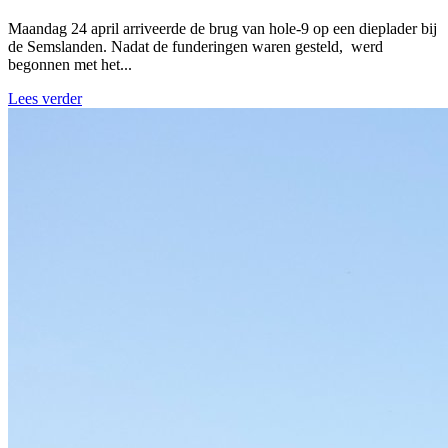
Maandag 24 april arriveerde de brug van hole-9 op een dieplader bij
de Semslanden. Nadat de funderingen waren gesteld, werd
begonnen met het...
Lees verder