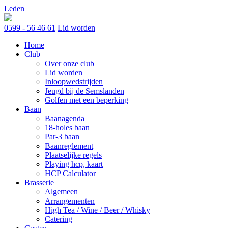
Skip
Leden
to
content
0599 - 56 46 61
Lid worden
Home
Club
Over onze club
Lid worden
Inloopwedstrijden
Jeugd bij de Semslanden
Golfen met een beperking
Baan
Baanagenda
18-holes baan
Par-3 baan
Baanreglement
Plaatselijke regels
Playing hcp, kaart
HCP Calculator
Brasserie
Algemeen
Arrangementen
High Tea / Wine / Beer / Whisky
Catering