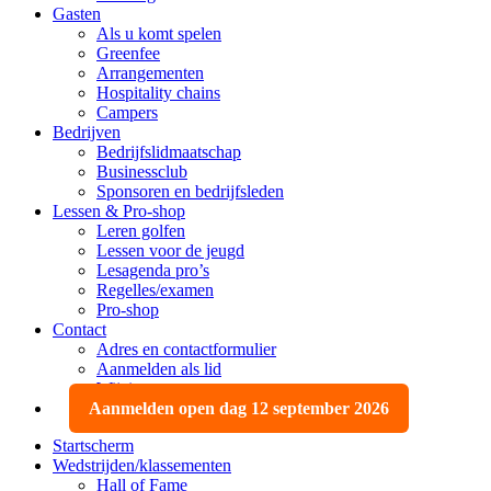
Gasten
Als u komt spelen
Greenfee
Arrangementen
Hospitality chains
Campers
Bedrijven
Bedrijfslidmaatschap
Businessclub
Sponsoren en bedrijfsleden
Lessen & Pro-shop
Leren golfen
Lessen voor de jeugd
Lesagenda pro’s
Regelles/examen
Pro-shop
Contact
Adres en contactformulier
Aanmelden als lid
Wijzigen, opzeggen
Aanmelden open dag 12 september 2026
Startscherm
Wedstrijden/klassementen
Hall of Fame