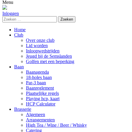
naar:
Menu
Inloggen
Zoeken
naar:
Home
Club
Over onze club
Lid worden
Inloopwedstrijden
Jeugd bij de Semslanden
Golfen met een beperking
Baan
Baanagenda
18-holes baan
Par-3 baan
Baanreglement
Plaatselijke regels
Playing hcp, kaart
HCP Calculator
Brasserie
Algemeen
Arrangementen
High Tea / Wine / Beer / Whisky
Catering