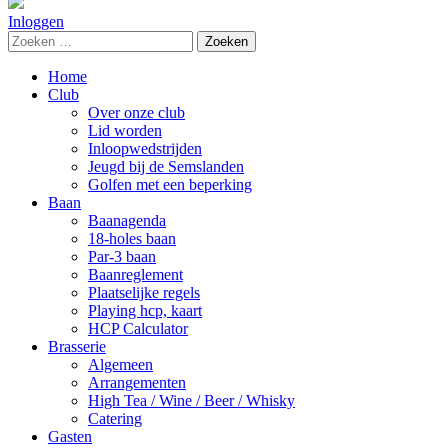
Inloggen
Zoeken
naar:
Home
Club
Over onze club
Lid worden
Inloopwedstrijden
Jeugd bij de Semslanden
Golfen met een beperking
Baan
Baanagenda
18-holes baan
Par-3 baan
Baanreglement
Plaatselijke regels
Playing hcp, kaart
HCP Calculator
Brasserie
Algemeen
Arrangementen
High Tea / Wine / Beer / Whisky
Catering
Gasten