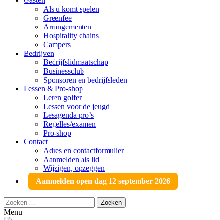
Gasten
Als u komt spelen
Greenfee
Arrangementen
Hospitality chains
Campers
Bedrijven
Bedrijfslidmaatschap
Businessclub
Sponsoren en bedrijfsleden
Lessen & Pro-shop
Leren golfen
Lessen voor de jeugd
Lesagenda pro’s
Regelles/examen
Pro-shop
Contact
Adres en contactformulier
Aanmelden als lid
Wijzigen, opzeggen
Aanmelden open dag 12 september 2026
Zoeken
naar:
Menu