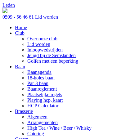
Skip
Leden
to
content
0599 - 56 46 61
Lid worden
Home
Club
Over onze club
Lid worden
Inloopwedstrijden
Jeugd bij de Semslanden
Golfen met een beperking
Baan
Baanagenda
18-holes baan
Par-3 baan
Baanreglement
Plaatselijke regels
Playing hcp, kaart
HCP Calculator
Brasserie
Algemeen
Arrangementen
High Tea / Wine / Beer / Whisky
Catering