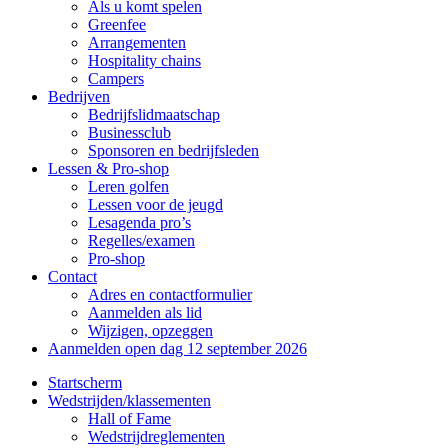
Als u komt spelen
Greenfee
Arrangementen
Hospitality chains
Campers
Bedrijven
Bedrijfslidmaatschap
Businessclub
Sponsoren en bedrijfsleden
Lessen & Pro-shop
Leren golfen
Lessen voor de jeugd
Lesagenda pro’s
Regelles/examen
Pro-shop
Contact
Adres en contactformulier
Aanmelden als lid
Wijzigen, opzeggen
Aanmelden open dag 12 september 2026
Startscherm
Wedstrijden/klassementen
Hall of Fame
Wedstrijdreglementen