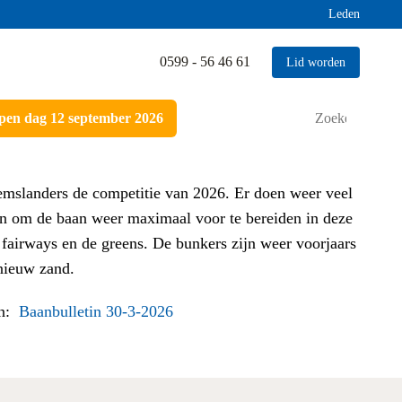
Leden
0599 - 56 46 61
Lid worden
Zoeken
en dag 12 september 2026
naar:
emslanders de competitie van 2026. Er doen weer veel
an om de baan weer maximaal voor te bereiden in deze
e fairways en de greens. De bunkers zijn weer voorjaars
 nieuw zand.
in:
Baanbulletin 30-3-2026