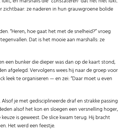
 lukt, en marshalls die
“constateren”
dat het niet lukt.
er zichtbaar: ze naderen in hun grauwgroene bolide
den. “Heren, hoe gaat het met de snelheid?” vroeg
u tegenvallen. Dat is het mooie aan marshalls: ze
en een bunker die dieper was dan op de kaart stond,
den afgelegd. Vervolgens wees hij naar de groep voor
ck leek te organiseren — en zei: “Daar moet u even
 Alsof je met gedisciplineerde draf en strakke passing
deden alsof het kon en sloegen een versnelling hoger,
keuze is geweest. De slice kwam terug. Hij bracht
en. Het werd een feestje.