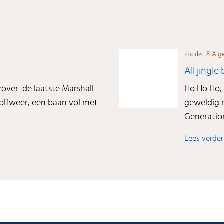
ma dec 8
Alg
All jingle
ver: de laatste Marshall
Ho Ho Ho,
golfweer, een baan vol met
geweldig n
Generation 
Lees verder