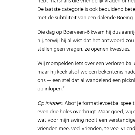
hebt marshalls die vriendelijk vragen of het
De laatste categorie is ook beduidend bet
met de subtiliteit van een dalende Boeing.
Die dag op Boerveen-6 kwam hij dus aanrij
hij, terwijl hij al wist dat het antwoord zo
stellen geen vragen, ze openen kwesties.
Wij mompelden iets over een verloren bal 
maar hij keek alsof we een bekentenis had
ons — een stel dat al wandelend een pickni
op inlopen.”
Op inlopen.
Alsof je formatievoetbal speelt.
even drie holes overbrugt. Maar goed, wij 
wat voor mijn swing nooit een verstandige 
vrienden mee, veel vrienden, te veel vriend