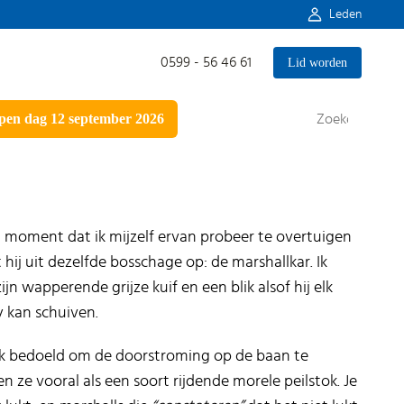
Leden
0599 - 56 46 61
Lid worden
Zoeken
en dag 12 september 2026
naar:
 moment dat ik mijzelf ervan probeer te overtuigen
t hij uit dezelfde bosschage op: de marshallkar. Ik
jn wapperende grijze kuif en een blik alsof hij elk
 kan schuiven.
ijk bedoeld om de doorstroming op de baan te
n ze vooral als een soort rijdende morele peilstok. Je