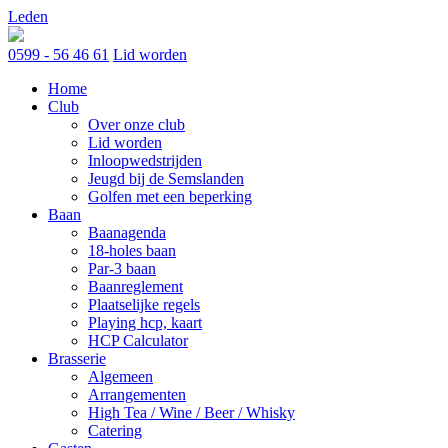
Skip
Leden
to
content
0599 - 56 46 61
Lid worden
Home
Club
Over onze club
Lid worden
Inloopwedstrijden
Jeugd bij de Semslanden
Golfen met een beperking
Baan
Baanagenda
18-holes baan
Par-3 baan
Baanreglement
Plaatselijke regels
Playing hcp, kaart
HCP Calculator
Brasserie
Algemeen
Arrangementen
High Tea / Wine / Beer / Whisky
Catering