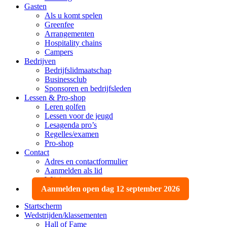
Gasten
Als u komt spelen
Greenfee
Arrangementen
Hospitality chains
Campers
Bedrijven
Bedrijfslidmaatschap
Businessclub
Sponsoren en bedrijfsleden
Lessen & Pro-shop
Leren golfen
Lessen voor de jeugd
Lesagenda pro’s
Regelles/examen
Pro-shop
Contact
Adres en contactformulier
Aanmelden als lid
Wijzigen, opzeggen
Aanmelden open dag 12 september 2026
Startscherm
Wedstrijden/klassementen
Hall of Fame