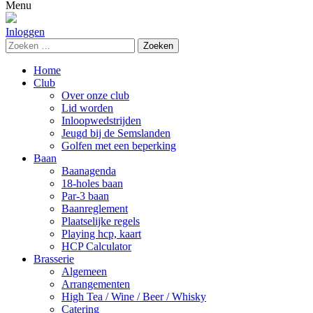
naar:
Menu
Inloggen
Zoeken
naar:
Home
Club
Over onze club
Lid worden
Inloopwedstrijden
Jeugd bij de Semslanden
Golfen met een beperking
Baan
Baanagenda
18-holes baan
Par-3 baan
Baanreglement
Plaatselijke regels
Playing hcp, kaart
HCP Calculator
Brasserie
Algemeen
Arrangementen
High Tea / Wine / Beer / Whisky
Catering