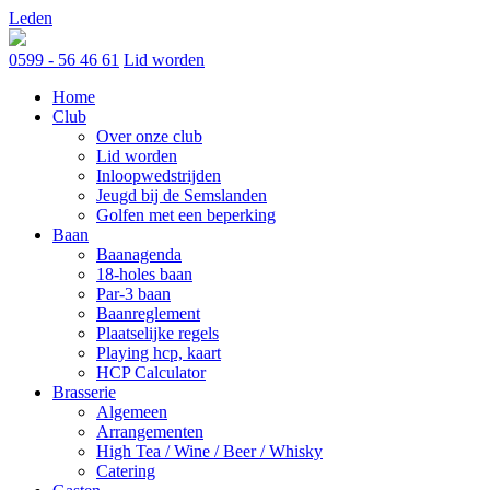
Skip
Leden
to
content
0599 - 56 46 61
Lid worden
Home
Club
Over onze club
Lid worden
Inloopwedstrijden
Jeugd bij de Semslanden
Golfen met een beperking
Baan
Baanagenda
18-holes baan
Par-3 baan
Baanreglement
Plaatselijke regels
Playing hcp, kaart
HCP Calculator
Brasserie
Algemeen
Arrangementen
High Tea / Wine / Beer / Whisky
Catering