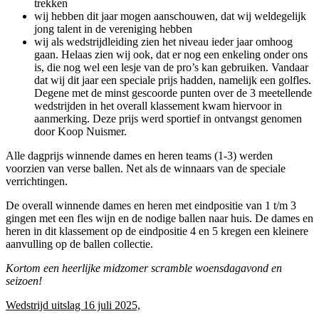
trekken
wij hebben dit jaar mogen aanschouwen, dat wij weldegelijk
jong talent in de vereniging hebben
wij als wedstrijdleiding zien het niveau ieder jaar omhoog
gaan. Helaas zien wij ook, dat er nog een enkeling onder ons
is, die nog wel een lesje van de pro’s kan gebruiken. Vandaar
dat wij dit jaar een speciale prijs hadden, namelijk een golfles.
Degene met de minst gescoorde punten over de 3 meetellende
wedstrijden in het overall klassement kwam hiervoor in
aanmerking. Deze prijs werd sportief in ontvangst genomen
door Koop Nuismer.
Alle dagprijs winnende dames en heren teams (1-3) werden
voorzien van verse ballen. Net als de winnaars van de speciale
verrichtingen.
De overall winnende dames en heren met eindpositie van 1 t/m 3
gingen met een fles wijn en de nodige ballen naar huis. De dames en
heren in dit klassement op de eindpositie 4 en 5 kregen een kleinere
aanvulling op de ballen collectie.
Kortom een heerlijke midzomer scramble woensdagavond en
seizoen!
Wedstrijd uitslag 16 juli 2025,