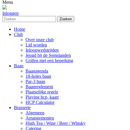
naar:
Menu
Inloggen
Zoeken
naar:
Home
Club
Over onze club
Lid worden
Inloopwedstrijden
Jeugd bij de Semslanden
Golfen met een beperking
Baan
Baanagenda
18-holes baan
Par-3 baan
Baanreglement
Plaatselijke regels
Playing hcp, kaart
HCP Calculator
Brasserie
Algemeen
Arrangementen
High Tea / Wine / Beer / Whisky
Catering