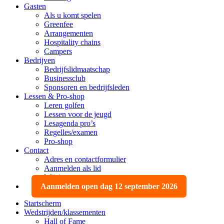
Gasten
Als u komt spelen
Greenfee
Arrangementen
Hospitality chains
Campers
Bedrijven
Bedrijfslidmaatschap
Businessclub
Sponsoren en bedrijfsleden
Lessen & Pro-shop
Leren golfen
Lessen voor de jeugd
Lesagenda pro’s
Regelles/examen
Pro-shop
Contact
Adres en contactformulier
Aanmelden als lid
Wijzigen, opzeggen
Aanmelden open dag 12 september 2026
Startscherm
Wedstrijden/klassementen
Hall of Fame