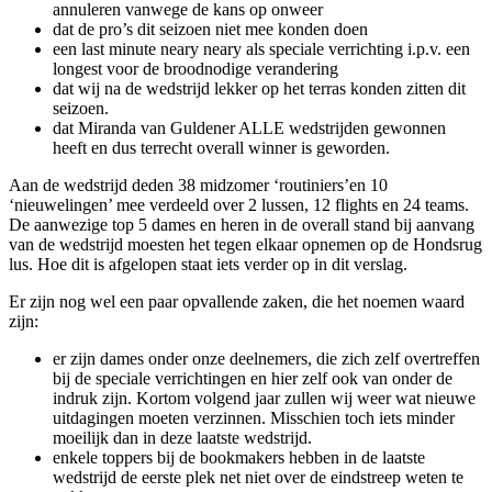
annuleren vanwege de kans op onweer
dat de pro’s dit seizoen niet mee konden doen
een last minute neary neary als speciale verrichting i.p.v. een
longest voor de broodnodige verandering
dat wij na de wedstrijd lekker op het terras konden zitten dit
seizoen.
dat Miranda van Guldener ALLE wedstrijden gewonnen
heeft en dus terrecht overall winner is geworden.
Aan de wedstrijd deden 38 midzomer ‘routiniers’en 10
‘nieuwelingen’ mee verdeeld over 2 lussen, 12 flights en 24 teams.
De aanwezige top 5 dames en heren in de overall stand bij aanvang
van de wedstrijd moesten het tegen elkaar opnemen op de Hondsrug
lus. Hoe dit is afgelopen staat iets verder op in dit verslag.
Er zijn nog wel een paar opvallende zaken, die het noemen waard
zijn:
er zijn dames onder onze deelnemers, die zich zelf overtreffen
bij de speciale verrichtingen en hier zelf ook van onder de
indruk zijn. Kortom volgend jaar zullen wij weer wat nieuwe
uitdagingen moeten verzinnen. Misschien toch iets minder
moeilijk dan in deze laatste wedstrijd.
enkele toppers bij de bookmakers hebben in de laatste
wedstrijd de eerste plek net niet over de eindstreep weten te