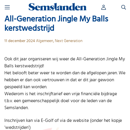
Skip
Zoeken
to
naar:
content
All-Generation Jingle My Balls
kerstwedstrijd
11 december 2024
Algemeen
,
Next Generation
Ook dit jaar organiseren wij weer de All-Generation Jingle My
Balls kerstwedstrijd!
Het belooft beter weer te worden dan de afgelopen jaren. We
hebben er dan ook vertrouwen in dat er dit jaar gewoon
gespeeld kan worden.
Wederom is het inschrijftarief een vrije financiële bijdrage
t.b.v. een gemeenschappelijk doel voor de leden van de
Semslanden.
Inschrijven kan via E-Golf of via de website (onder het kopje
‘wedstrijden’)