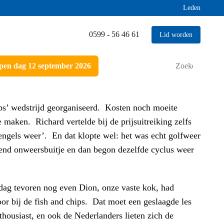
Leden
0599 - 56 46 61
Lid worden
Zoeken
en dag 12 september 2026
naar:
ips’ wedstrijd georganiseerd. Kosten noch moeite
 maken. Richard vertelde bij de prijsuitreiking zelfs
engels weer’. En dat klopte wel: het was echt golfweer
gend onweersbuitje en dan begon dezelfde cyclus weer
dag tevoren nog even Dion, onze vaste kok, had
r bij de fish and chips. Dat moet een geslaagde les
thousiast, en ook de Nederlanders lieten zich de