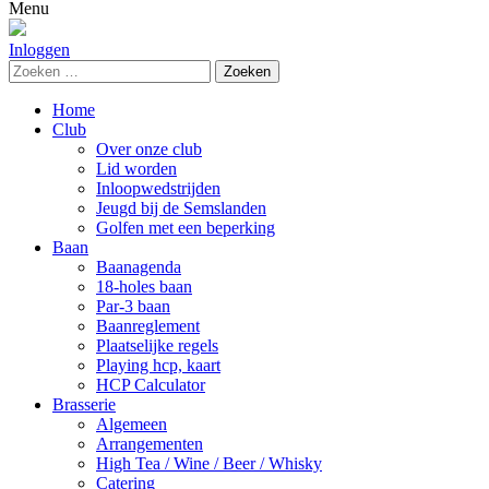
naar:
Menu
Inloggen
Zoeken
naar:
Home
Club
Over onze club
Lid worden
Inloopwedstrijden
Jeugd bij de Semslanden
Golfen met een beperking
Baan
Baanagenda
18-holes baan
Par-3 baan
Baanreglement
Plaatselijke regels
Playing hcp, kaart
HCP Calculator
Brasserie
Algemeen
Arrangementen
High Tea / Wine / Beer / Whisky
Catering