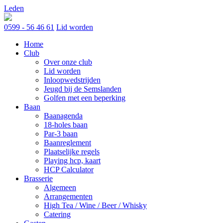
Skip
Leden
to
content
0599 - 56 46 61
Lid worden
Home
Club
Over onze club
Lid worden
Inloopwedstrijden
Jeugd bij de Semslanden
Golfen met een beperking
Baan
Baanagenda
18-holes baan
Par-3 baan
Baanreglement
Plaatselijke regels
Playing hcp, kaart
HCP Calculator
Brasserie
Algemeen
Arrangementen
High Tea / Wine / Beer / Whisky
Catering