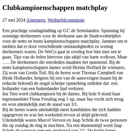
Clubkampioenschappen matchplay
27 mei 2024
Algemeen
,
Wedstrijdcommissie
Een prachtige zondagmiddag op GC de Semslanden. Spanning bij
sommige deelnemers voor de deelname aan de finalewedstrijden
voor de netto en bruto kampioenschappen matchplay. Jammer om te
melden dat er door verschillende omstandigheden zo weinig
deelnemers waren. De WeCo gaat in overleg hoe hier mee om te
gaan. Tips van de leden hiervoor zijn altijd van harte welkom. Maar
….. De deelnemers die meededen maakten het spannend. Bij de
netto kampioenschappen dames werd Herma Hoffard de winnares.
Zij won van Gerda Tuil. Bij de heren won Thomas Campbell van
Henk Hollander, hetgeen bij een van de aanwezigen (naam bij de
redactie bekend) de nogal scherpe opmerking ontlokte dat een
hollander van een buitenlander had verloren.
Ina Tien werd clubkampioen bij de dames. Bij hole 9 stond haar
tegenstandster Fiona Freuling nog 1 up, maar Ina vocht zich terug
en won uiteindelijk met de stand van 3/1.
Bij de heren waren uiteindelijk meer kandidaten die zich hadden
opgegeven en was het weekeind ervoor al strijd geleverd.
Uiteindelijk waren Marcel Vervest en Jaap Schrik de twee personen
die op zondag de ring in mochten. Na een titanenstrijd werd Jaap
Schrik de winnaar met een eindstand van 2/1. De beide heren