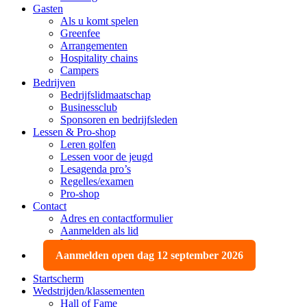
Gasten
Als u komt spelen
Greenfee
Arrangementen
Hospitality chains
Campers
Bedrijven
Bedrijfslidmaatschap
Businessclub
Sponsoren en bedrijfsleden
Lessen & Pro-shop
Leren golfen
Lessen voor de jeugd
Lesagenda pro’s
Regelles/examen
Pro-shop
Contact
Adres en contactformulier
Aanmelden als lid
Wijzigen, opzeggen
Aanmelden open dag 12 september 2026
Startscherm
Wedstrijden/klassementen
Hall of Fame