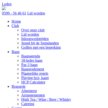
Skip
Leden
to
content
0599 - 56 46 61
Lid worden
Home
Club
Over onze club
Lid worden
Inloopwedstrijden
Jeugd bij de Semslanden
Golfen met een beperking
Baan
Baanagenda
18-holes baan
Par-3 baan
Baanreglement
Plaatselijke regels
Playing hcp, kaart
HCP Calculator
Brasserie
Algemeen
Arrangementen
High Tea / Wine / Beer / Whisky
Catering