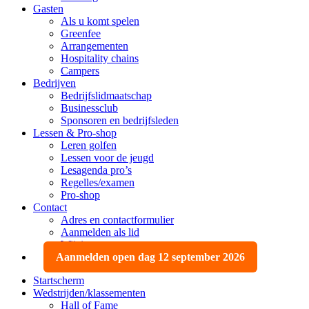
Gasten
Als u komt spelen
Greenfee
Arrangementen
Hospitality chains
Campers
Bedrijven
Bedrijfslidmaatschap
Businessclub
Sponsoren en bedrijfsleden
Lessen & Pro-shop
Leren golfen
Lessen voor de jeugd
Lesagenda pro’s
Regelles/examen
Pro-shop
Contact
Adres en contactformulier
Aanmelden als lid
Wijzigen, opzeggen
Aanmelden open dag 12 september 2026
Startscherm
Wedstrijden/klassementen
Hall of Fame