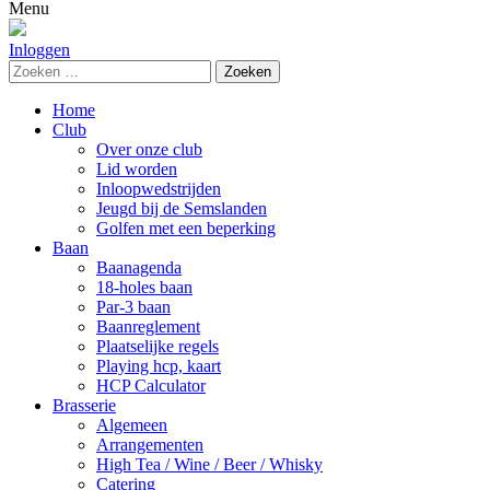
naar:
Menu
Inloggen
Zoeken
naar:
Home
Club
Over onze club
Lid worden
Inloopwedstrijden
Jeugd bij de Semslanden
Golfen met een beperking
Baan
Baanagenda
18-holes baan
Par-3 baan
Baanreglement
Plaatselijke regels
Playing hcp, kaart
HCP Calculator
Brasserie
Algemeen
Arrangementen
High Tea / Wine / Beer / Whisky
Catering