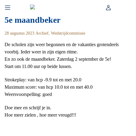
Skip
Zoeken
to
naar:
content
5e maandbeker
28 augustus 2023
Archief
,
Wedstrijdcommissie
De scholen zijn weer begonnen en de vakanties grotendeels
voorbij. Ieder weer in zijn eigen ritme.
En zo ook de maandbeker. Zaterdag 2 september de 5e!
Start om 11.00 uur op beide lussen.
Strokeplay: van hcp -9.9 tot en met 20.0
Maximum score: van hcp 10.0 tot en met 40.0
Weersvoorspelling: goed
Doe mee en schrijf je in.
Hoe meer zielen , hoe meer vreugd!!!