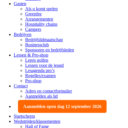
Gasten
Als u komt spelen
Greenfee
Arrangementen
Hospitality chains
Campers
Bedrijven
Bedrijfslidmaatschap
Businessclub
Sponsoren en bedrijfsleden
Lessen & Pro-shop
Leren golfen
Lessen voor de jeugd
Lesagenda pro’s
Regelles/examen
Pro-shop
Contact
Adres en contactformulier
Aanmelden als lid
Wijzigen, opzeggen
Aanmelden open dag 12 september 2026
Startscherm
Wedstrijden/klassementen
Hall of Fame