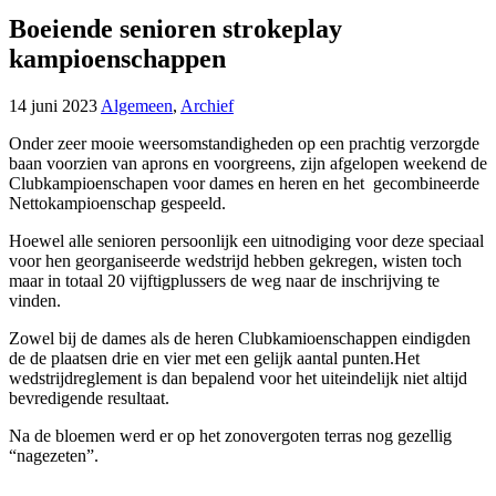
Boeiende senioren strokeplay
kampioenschappen
14 juni 2023
Algemeen
,
Archief
Onder zeer mooie weersomstandigheden op een prachtig verzorgde
baan voorzien van aprons en voorgreens,
zijn afgelopen weekend de
Clubkampioenschapen voor dames en heren en het gecombineerde
Nettokampioenschap gespeeld.
Hoewel alle senioren persoonlijk een uitnodiging voor deze speciaal
voor hen georganiseerde wedstrijd hebben gekregen, wisten toch
maar in totaal 20 vijftigplussers de weg naar de inschrijving te
vinden.
Zowel bij de dames als de heren Clubkamioenschappen eindigden
de de plaatsen drie en vier met een gelijk aantal punten.Het
wedstrijdreglement is dan bepalend voor het uiteindelijk niet altijd
bevredigende resultaat.
Na de bloemen werd er op het zonovergoten terras nog gezellig
“nagezeten”.