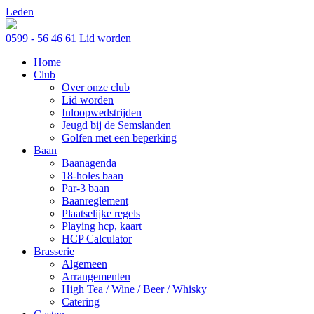
Skip
Leden
to
content
0599 - 56 46 61
Lid worden
Home
Club
Over onze club
Lid worden
Inloopwedstrijden
Jeugd bij de Semslanden
Golfen met een beperking
Baan
Baanagenda
18-holes baan
Par-3 baan
Baanreglement
Plaatselijke regels
Playing hcp, kaart
HCP Calculator
Brasserie
Algemeen
Arrangementen
High Tea / Wine / Beer / Whisky
Catering