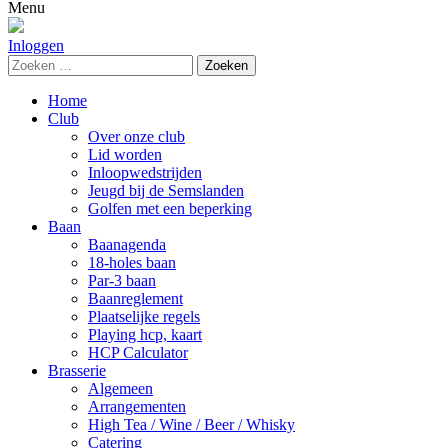
naar:
Menu
Inloggen
Zoeken
naar:
Home
Club
Over onze club
Lid worden
Inloopwedstrijden
Jeugd bij de Semslanden
Golfen met een beperking
Baan
Baanagenda
18-holes baan
Par-3 baan
Baanreglement
Plaatselijke regels
Playing hcp, kaart
HCP Calculator
Brasserie
Algemeen
Arrangementen
High Tea / Wine / Beer / Whisky
Catering