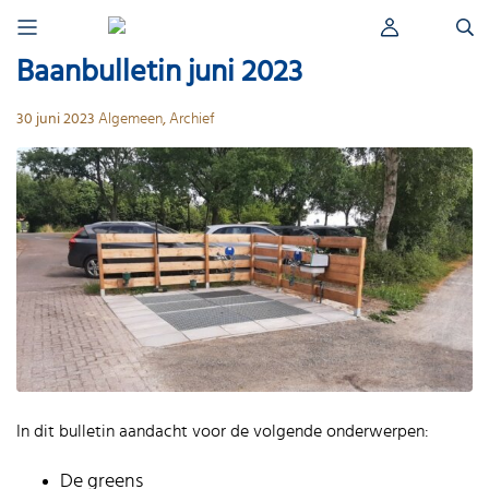
Skip
Zoeken
to
naar:
content
Baanbulletin juni 2023
30 juni 2023
Algemeen
,
Archief
In dit bulletin aandacht voor de volgende onderwerpen:
De greens