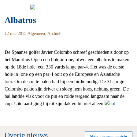
Skip
Zoeken
to
naar:
content
Albatros
12 mei 2015
Algemeen
,
Archief
De Spaanse golfer Javier Colombo schreef geschiedenis door op
het Mauritius Open een hole-in-one, ofwel een albatros te maken
op de 18de hole, een 330 yards lange par-4. Het was de eerste
hole-in -one op een par-4 ooit op de Europese en Aziatische
tour. Om de cut te halen had hij een birdie nodig. De 31-jarige
Colombo pakte zijn driver en sloeg hem hoog richting green. De
bal landde vlak voor de pin en rolde tergend langzaam naar de
cup. Uiteraard ging hij uit zijn dak en hij niet alleen.
Overig nieuws
Naar nieuwsoverzicht