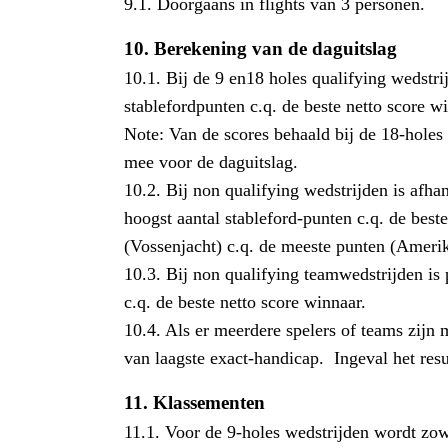
9.1. Doorgaans in flights van 3 personen.
10.
Berekening van de daguitslag
10.1. Bij de 9 en18 holes qualifying wedstrij
stablefordpunten c.q. de beste netto score w
Note: Van de scores behaald bij de 18-holes 
mee voor de daguitslag.
10.2. Bij non qualifying wedstrijden is afha
hoogst aantal stableford-punten c.q. de best
(Vossenjacht) c.q. de meeste punten (Amerik
10.3. Bij non qualifying teamwedstrijden is 
c.q. de beste netto score winnaar.
10.4. Als er meerdere spelers of teams zijn 
van laagste exact-handicap. Ingeval het result
11.
Klassementen
11.1. Voor de 9-holes wedstrijden wordt zo