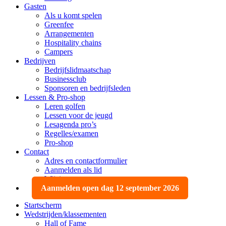
Gasten
Als u komt spelen
Greenfee
Arrangementen
Hospitality chains
Campers
Bedrijven
Bedrijfslidmaatschap
Businessclub
Sponsoren en bedrijfsleden
Lessen & Pro-shop
Leren golfen
Lessen voor de jeugd
Lesagenda pro’s
Regelles/examen
Pro-shop
Contact
Adres en contactformulier
Aanmelden als lid
Wijzigen, opzeggen
Aanmelden open dag 12 september 2026
Startscherm
Wedstrijden/klassementen
Hall of Fame