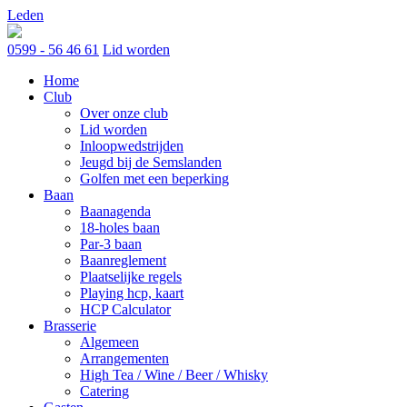
Skip
Leden
to
content
0599 - 56 46 61
Lid worden
Home
Club
Over onze club
Lid worden
Inloopwedstrijden
Jeugd bij de Semslanden
Golfen met een beperking
Baan
Baanagenda
18-holes baan
Par-3 baan
Baanreglement
Plaatselijke regels
Playing hcp, kaart
HCP Calculator
Brasserie
Algemeen
Arrangementen
High Tea / Wine / Beer / Whisky
Catering