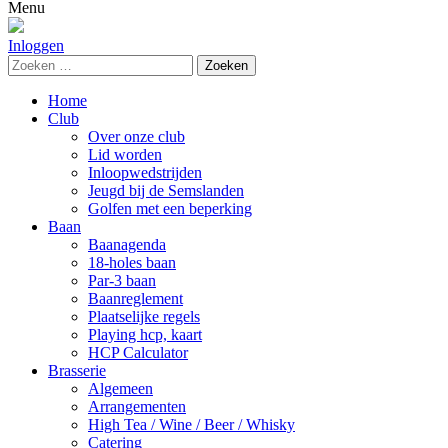
naar:
Menu
Inloggen
Zoeken
naar:
Home
Club
Over onze club
Lid worden
Inloopwedstrijden
Jeugd bij de Semslanden
Golfen met een beperking
Baan
Baanagenda
18-holes baan
Par-3 baan
Baanreglement
Plaatselijke regels
Playing hcp, kaart
HCP Calculator
Brasserie
Algemeen
Arrangementen
High Tea / Wine / Beer / Whisky
Catering