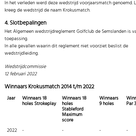
In het verleden werd deze wedstrijd voorjaarsmatch genoemd. L
kreeg de wedstrijd de naam Krokusmatch.
4. Slotbepalingen
Het Algemeen wedstrijdreglement Golfclub de Semslanden is v
toepassing.
In alle gevallen waarin dit reglement niet voorziet beslist de
wedstrijdleiding.
Wedstrijdcommissie
12 februari 2022
Winnaars Krokusmatch 2014 t/m 2022
Jaar
Winnaars 18
Winnaars 18
Winnaars
Winn
holes Strokeplay
holes
9 holes
Par 
Stableford
Maximum
score
2022
-
-
-
-