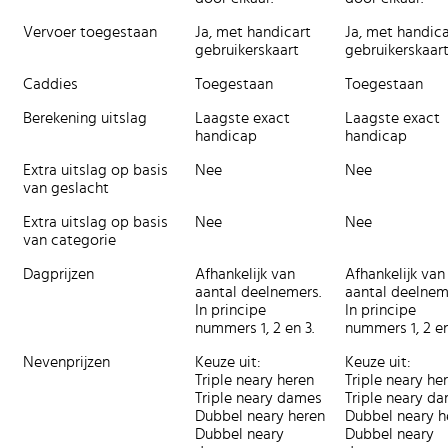
Vervoer toegestaan
Ja, met handicart
Ja, met handica
gebruikerskaart
gebruikerskaar
Caddies
Toegestaan
Toegestaan
Berekening uitslag
Laagste exact
Laagste exact
handicap
handicap
Extra uitslag op basis
Nee
Nee
van geslacht
Extra uitslag op basis
Nee
Nee
van categorie
Dagprijzen
Afhankelijk van
Afhankelijk van
aantal deelnemers.
aantal deelnem
In principe
In principe
nummers 1, 2 en 3.
nummers 1, 2 en
Nevenprijzen
Keuze uit:
Keuze uit:
Triple neary heren
Triple neary he
Triple neary dames
Triple neary d
Dubbel neary heren
Dubbel neary h
Dubbel neary
Dubbel neary