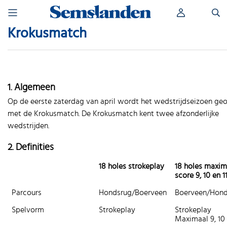
Skip
Zoeken
to
naar:
content
Krokusmatch
1. Algemeen
Op de eerste zaterdag van april wordt het wedstrijdseizoen ge
met de Krokusmatch. De Krokusmatch kent twee afzonderlijke
wedstrijden.
2. Definities
18 holes strokeplay
18 holes maxi
score 9, 10 en 1
Parcours
Hondsrug/Boerveen
Boerveen/Hond
Spelvorm
Strokeplay
Strokeplay
Maximaal 9, 10 