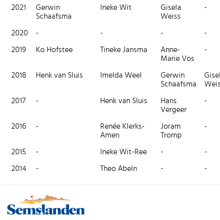
2021
Gerwin
Ineke Wit
Gisela
-
Schaafsma
Weiss
2020
-
-
-
-
2019
Ko Hofstee
Tineke Jansma
Anne-
-
Marie Vos
2018
Henk van Sluis
Imelda Weel
Gerwin
Gise
Schaafsma
Wei
2017
-
Henk van Sluis
Hans
-
Vergeer
2016
-
Renée Klerks-
Joram
-
Amen
Tromp
2015
-
Ineke Wit-Ree
-
-
2014
-
Theo Abeln
-
-