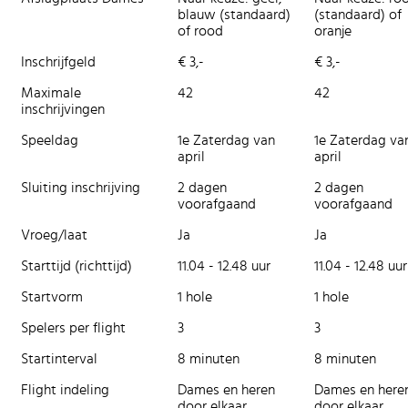
blauw (standaard)
(standaard) of
of rood
oranje
Inschrijfgeld
€ 3,-
€ 3,-
Maximale
42
42
inschrijvingen
Speeldag
1e Zaterdag van
1e Zaterdag va
april
april
Sluiting inschrijving
2 dagen
2 dagen
voorafgaand
voorafgaand
Vroeg/laat
Ja
Ja
Starttijd (richttijd)
11.04 - 12.48 uur
11.04 - 12.48 uur
Startvorm
1 hole
1 hole
Spelers per flight
3
3
Startinterval
8 minuten
8 minuten
Flight indeling
Dames en heren
Dames en here
door elkaar.
door elkaar.