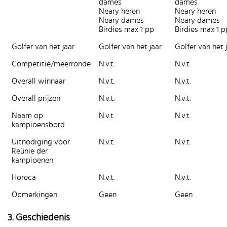
dames
dames
Neary heren
Neary heren
Neary dames
Neary dames
Birdies max 1 pp
Birdies max 1 p
Golfer van het jaar
Golfer van het jaar
Golfer van het 
Competitie/meerronde
N.v.t.
N.v.t.
Overall winnaar
N.v.t.
N.v.t.
Overall prijzen
N.v.t.
N.v.t.
Naam op
N.v.t.
N.v.t.
kampioensbord
Uitnodiging voor
N.v.t.
N.v.t.
Reünie der
kampioenen
Horeca
N.v.t.
N.v.t.
Opmerkingen
Geen
Geen
3. Geschiedenis