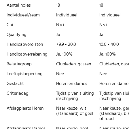
Aantal holes
18
18
Individueel/team
Individueel
Individueel
Cut
N.v.t.
N.v.t.
Qualifying
Ja
Ja
Handicapvereisten
+9.9 - 20.0
10.0 - 40.0
Handicapverrekening
Ja, 100%
Ja, 100%
Relatiegroep
Clubleden, gasten
Clubleden, gas
Leeftijdsbeperking
Nee
Nee
Geslacht
Heren en dames
Heren en dame
Criteriadag
Tijdstip van sluiting
Tijdstip van slu
inschrijving
inschrijving
Afslagplaats Heren
Naar keuze: wit
Naar keuze: ge
(standaard) of geel
(standaard), b
of rood
Afslagplaats Dames
Naar keuze: geel,
Naar keuze: ro