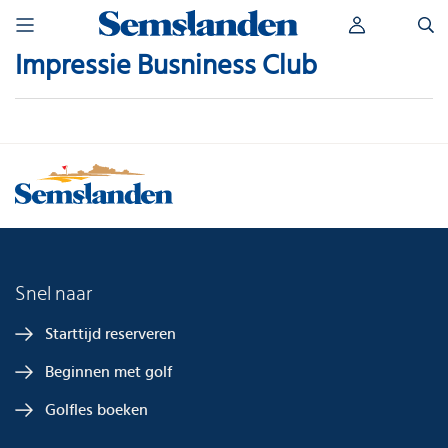
Skip
Zoeken
to
naar:
content
Impressie Busniness Club
Snel naar
Starttijd reserveren
Beginnen met golf
Golfles boeken