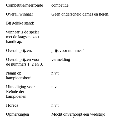
Competitie/meerronde
competitie
Overall winnaar
Geen onderscheid dames en heren.
Bij gelijke stand:
winnaar is de speler
met de laagste exact
handicap.
Overall prijzen.
prijs voor nummer 1
Overall prijzen voor
vermelding
de nummers 1, 2 en 3.
Naam op
n.v.t.
kampioensbord
Uitnodiging voor
n.v.t.
Reünie der
kampioenen
Horeca
n.v.t.
Opmerkingen
Mocht onverhoopt een wedstrijd