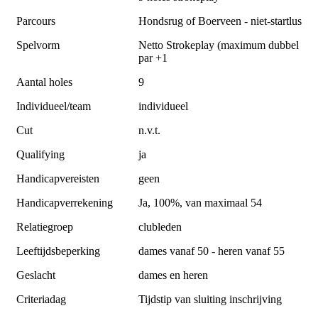
Parcours
Hondsrug of Boerveen - niet-startlus
Spelvorm
Netto Strokeplay (maximum dubbel
par +1
Aantal holes
9
Individueel/team
individueel
Cut
n.v.t.
Qualifying
ja
Handicapvereisten
geen
Handicapverrekening
Ja, 100%, van maximaal 54
Relatiegroep
clubleden
Leeftijdsbeperking
dames vanaf 50 - heren vanaf 55
Geslacht
dames en heren
Criteriadag
Tijdstip van sluiting inschrijving