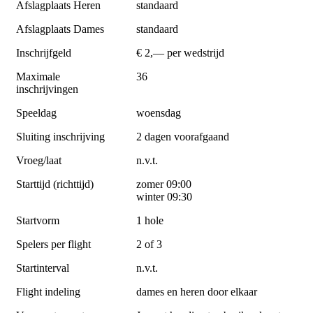
Afslagplaats Heren
standaard
Afslagplaats Dames
standaard
Inschrijfgeld
€ 2,— per wedstrijd
Maximale
36
inschrijvingen
Speeldag
woensdag
Sluiting inschrijving
2 dagen voorafgaand
Vroeg/laat
n.v.t.
Starttijd (richttijd)
zomer 09:00
winter 09:30
Startvorm
1 hole
Spelers per flight
2 of 3
Startinterval
n.v.t.
Flight indeling
dames en heren door elkaar