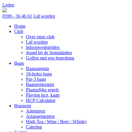
Skip
Leden
to
content
0599 - 56 46 61
Lid worden
Home
Club
Over onze club
Lid worden
Inloopwedstrijden
Jeugd bij de Semslanden
Golfen met een beperking
Baan
Baanagenda
18-holes baan
Par-3 baan
Baanreglement
Plaatselijke regels
Playing hcp, kaart
HCP Calculator
Brasserie
Algemeen
Arrangementen
High Tea / Wine / Beer / Whisky
Catering