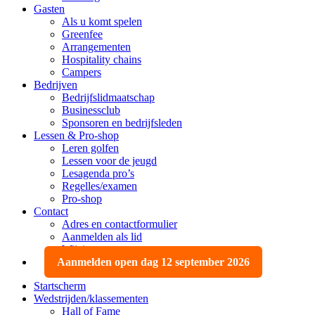
Gasten
Als u komt spelen
Greenfee
Arrangementen
Hospitality chains
Campers
Bedrijven
Bedrijfslidmaatschap
Businessclub
Sponsoren en bedrijfsleden
Lessen & Pro-shop
Leren golfen
Lessen voor de jeugd
Lesagenda pro’s
Regelles/examen
Pro-shop
Contact
Adres en contactformulier
Aanmelden als lid
Wijzigen, opzeggen
Aanmelden open dag 12 september 2026
Startscherm
Wedstrijden/klassementen
Hall of Fame