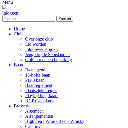
naar:
Menu
Inloggen
Zoeken
naar:
Home
Club
Over onze club
Lid worden
Inloopwedstrijden
Jeugd bij de Semslanden
Golfen met een beperking
Baan
Baanagenda
18-holes baan
Par-3 baan
Baanreglement
Plaatselijke regels
Playing hcp, kaart
HCP Calculator
Brasserie
Algemeen
Arrangementen
High Tea / Wine / Beer / Whisky
Catering