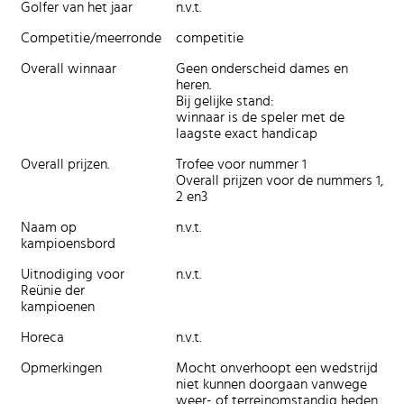
Golfer van het jaar
n.v.t.
Competitie/meerronde
competitie
Overall winnaar
Geen onderscheid dames en
heren.
Bij gelijke stand:
winnaar is de speler met de
laagste exact handicap
Overall prijzen.
Trofee voor nummer 1
Overall prijzen voor de nummers 1,
2 en3
Naam op
n.v.t.
kampioensbord
Uitnodiging voor
n.v.t.
Reünie der
kampioenen
Horeca
n.v.t.
Opmerkingen
Mocht onverhoopt een wedstrijd
niet kunnen doorgaan vanwege
weer- of terreinomstandig heden