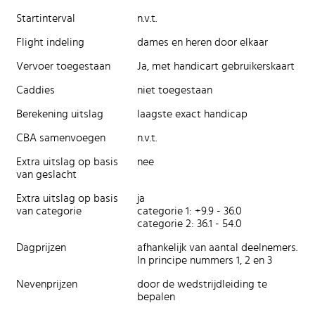
Startinterval
n.v.t.
Flight indeling
dames en heren door elkaar
Vervoer toegestaan
Ja, met handicart gebruikerskaart
Caddies
niet toegestaan
Berekening uitslag
laagste exact handicap
CBA samenvoegen
n.v.t.
Extra uitslag op basis
nee
van geslacht
Extra uitslag op basis
ja
van categorie
categorie 1: +9.9 - 36.0
categorie 2: 36.1 - 54.0
Dagprijzen
afhankelijk van aantal deelnemers.
In principe nummers 1, 2 en 3
Nevenprijzen
door de wedstrijdleiding te
bepalen