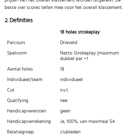
prijzen van het overall klassement worden uitgereikt. De
beste vier scores tellen mee voor het overall klassement.
2. Definities
18 holes strokeplay
Parcours
Drieveld
Spelvorm
Netto Strokeplay (maximum
dubbel par +1
Aantal holes
18
Individueel/team
individueel
Cut
n.v.t.
Qualifying
nee
Handicapvereisten
geen
Handicapverrekening
Ja, 100%, van maximaal 54
Relatiegroep
clubleden