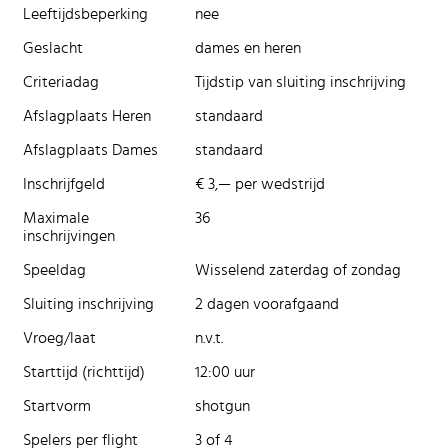
Leeftijdsbeperking
nee
Geslacht
dames en heren
Criteriadag
Tijdstip van sluiting inschrijving
Afslagplaats Heren
standaard
Afslagplaats Dames
standaard
Inschrijfgeld
€ 3,— per wedstrijd
Maximale
36
inschrijvingen
Speeldag
Wisselend zaterdag of zondag
Sluiting inschrijving
2 dagen voorafgaand
Vroeg/laat
n.v.t.
Starttijd (richttijd)
12:00 uur
Startvorm
shotgun
Spelers per flight
3 of 4