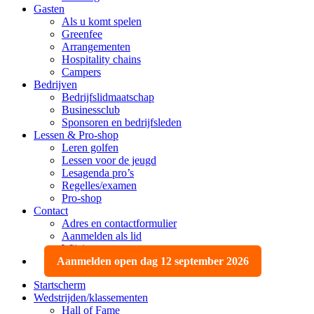
Gasten
Als u komt spelen
Greenfee
Arrangementen
Hospitality chains
Campers
Bedrijven
Bedrijfslidmaatschap
Businessclub
Sponsoren en bedrijfsleden
Lessen & Pro-shop
Leren golfen
Lessen voor de jeugd
Lesagenda pro’s
Regelles/examen
Pro-shop
Contact
Adres en contactformulier
Aanmelden als lid
Wijzigen, opzeggen
Aanmelden open dag 12 september 2026
Startscherm
Wedstrijden/klassementen
Hall of Fame