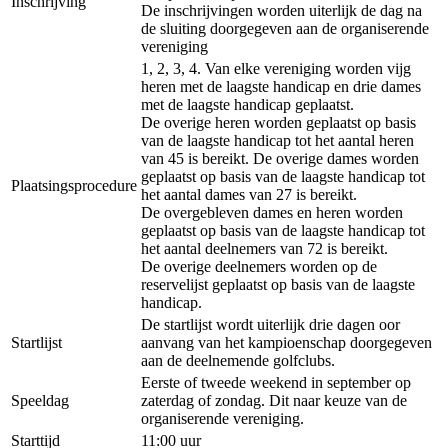
Inschrijving
De inschrijvingen worden uiterlijk de dag na
de sluiting doorgegeven aan de organiserende
vereniging
1, 2, 3, 4. Van elke vereniging worden vijg
heren met de laagste handicap en drie dames
met de laagste handicap geplaatst.
De overige heren worden geplaatst op basis
van de laagste handicap tot het aantal heren
van 45 is bereikt. De overige dames worden
geplaatst op basis van de laagste handicap tot
Plaatsingsprocedure
het aantal dames van 27 is bereikt.
De overgebleven dames en heren worden
geplaatst op basis van de laagste handicap tot
het aantal deelnemers van 72 is bereikt.
De overige deelnemers worden op de
reservelijst geplaatst op basis van de laagste
handicap.
De startlijst wordt uiterlijk drie dagen oor
Startlijst
aanvang van het kampioenschap doorgegeven
aan de deelnemende golfclubs.
Eerste of tweede weekend in september op
Speeldag
zaterdag of zondag. Dit naar keuze van de
organiserende vereniging.
Starttijd
11:00 uur