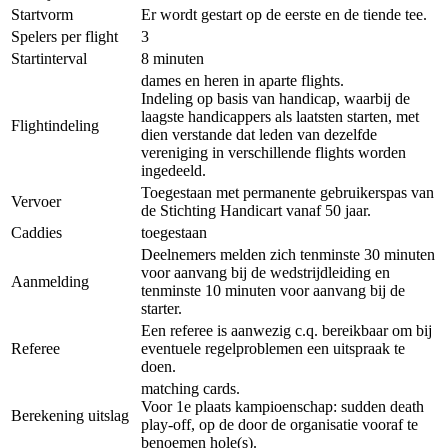
Startvorm
Er wordt gestart op de eerste en de tiende tee.
Spelers per flight
3
Startinterval
8 minuten
dames en heren in aparte flights.
Indeling op basis van handicap, waarbij de
laagste handicappers als laatsten starten, met
Flightindeling
dien verstande dat leden van dezelfde
vereniging in verschillende flights worden
ingedeeld.
Toegestaan met permanente gebruikerspas van
Vervoer
de Stichting Handicart vanaf 50 jaar.
Caddies
toegestaan
Deelnemers melden zich tenminste 30 minuten
voor aanvang bij de wedstrijdleiding en
Aanmelding
tenminste 10 minuten voor aanvang bij de
starter.
Een referee is aanwezig c.q. bereikbaar om bij
Referee
eventuele regelproblemen een uitspraak te
doen.
matching cards.
Voor 1e plaats kampioenschap: sudden death
Berekening uitslag
play-off, op de door de organisatie vooraf te
benoemen hole(s).