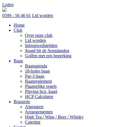
Skip
Leden
to
content
0599 - 56 46 61
Lid worden
Home
Club
Over onze club
Lid worden
Inloopwedstrijden
Jeugd bij de Semslanden
Golfen met een beperking
Baan
Baanagenda
18-holes baan
Par-3 baan
Baanreglement
Plaatselijke regels
Playing hcp, kaart
HCP Calculator
Brasserie
Algemeen
Arrangementen
High Tea / Wine / Beer / Whisky
Catering