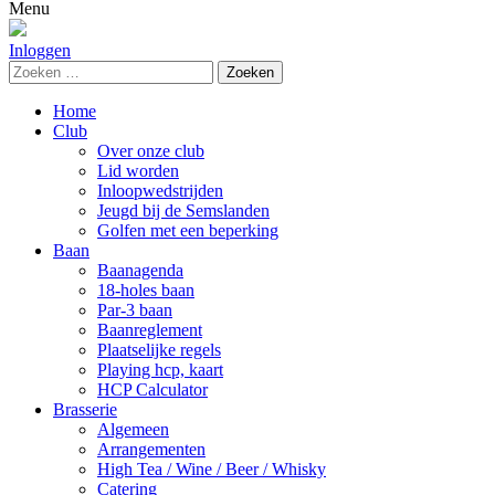
naar:
Menu
Inloggen
Zoeken
naar:
Home
Club
Over onze club
Lid worden
Inloopwedstrijden
Jeugd bij de Semslanden
Golfen met een beperking
Baan
Baanagenda
18-holes baan
Par-3 baan
Baanreglement
Plaatselijke regels
Playing hcp, kaart
HCP Calculator
Brasserie
Algemeen
Arrangementen
High Tea / Wine / Beer / Whisky
Catering