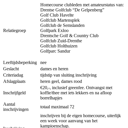
Homecourse clubleden met amateurstatus van:
Drentse Golfclub “De Gelpenberg”
Golf Club Havelte
Golfclub Martensplek
Golfclub de Semslanden
Relatiegroep
Golfpark Exloo
Drentsche Golf & Country Club
Golfclub Zuid-Drenthe
Golfclub Holthuizen
Golfparc Sandur
Leeftijdsbeperking
nee
Geslacht
dames en heren
Criteriadag
tijdstip van sluiting inschrijving
Afslagplaats
heren geel, dames rood
€20,-, inclusief greenfee. Ontvangst met
Inschrijfgeld
koffie/thee met iets lekkers en na afloop
borrelhapjes
Aantal
totaal maximaal 72
inschrijvingen
inschrijven bij de eigen homecourse, uiterlijk
een week voor aanvang van het
kampioenschap.