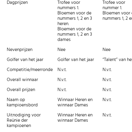
Dagprijzen
Trofee voor
Trofee voor
nummers 1.
nummer 1.
Bloemen voor de
Bloemen voor 
nummers 1, 2 en 3
nummers 1, 2 en
heren.
Bloemen voor de
nummers 1, 2 en 3
dames
Nevenprijzen
Nee
Nee
Golfer van het jaar
Golfer van het jaar
“Talent” van he
Competitie/meerronde
N.v.t.
N.v.t.
Overall winnaar
N.v.t.
N.v.t.
Overall prijzen
N.v.t.
N.v.t.
Naam op
Winnaar Heren en
N.v.t.
kampioensbord
winnaar Dames
Uitnodiging voor
Winnaar Heren en
N.v.t.
Reünie der
winnaar Dames
kampioenen