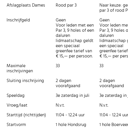
Afslagplaats Dames
Rood par 3
Naar keuze: ge
par 3 of rood P
Inschrijfgeld
Geen
Geen
Voor leden met een
Voor leden me
Par 3, 9 holes of een
Par 3, 9 holes 
daluren
daluren
lidmaatschap geldt
lidmaatschap 
een speciaal
een speciaal
greenfee tarief van
greenfee tarie
€ 15,— per persoon.
€ 15,— per per
Maximale
33
33
inschrijvingen
Sluiting inschrijving
2 dagen
2 dagen
voorafgaand
voorafgaand
Speeldag
3e zaterdag in juli
3e zaterdag in j
Vroeg/laat
N.v.t.
N.v.t.
Starttijd (richttijden)
11.04 - 12.24 uur
11.04 - 12.24 uu
Startvorm
1 hole Hondsrug
1 hole Boervee