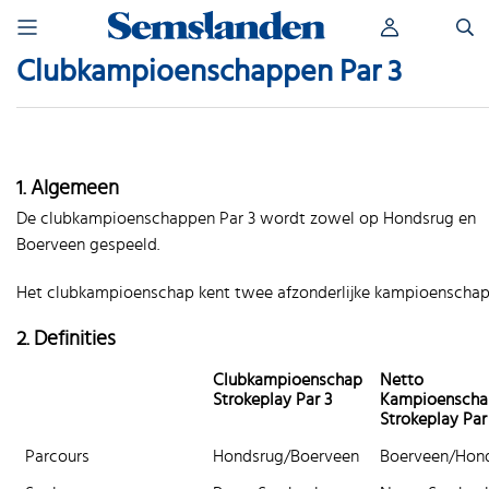
Skip
Zoeken
to
naar:
content
Clubkampioenschappen Par 3
1. Algemeen
De clubkampioenschappen Par 3 wordt zowel op Hondsrug en
Boerveen gespeeld.
Het clubkampioenschap kent twee afzonderlijke kampioenschap
2. Definities
Clubkampioenschap
Netto
Strokeplay Par 3
Kampioenscha
Strokeplay Par
Parcours
Hondsrug/Boerveen
Boerveen/Hon