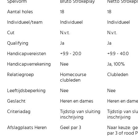
Spelvorm
Bruto Strokeplay
Netto Strokep
Aantal holes
18
18
Individueel/team
Individueel
Individueel
Cut
N.v.t.
N.v.t.
Qualifying
Ja
Ja
Handicapvereisten
+9.9 - 20.0
+9.9 - 40.0
Handicapverrekening
Nee
Ja, 100%
Relatiegroep
Homecourse
Clubleden
clubleden
Leeftijdsbeperking
Nee
Nee
Geslacht
Heren en dames
Heren en dam
Criteriadag
Tijdstip van sluiting
Tijdstip van slu
inschrijving
inschrijving
Afslagplaats Heren
Geel par 3
Naar keuze: ge
par 3 of rood P