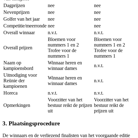
Dagprijzen
nee
nee
Nevenprijzen
nee
nee
Golfer van het jaar
nee
nee
Competitie/meerronde
nee
nee
Overall winnaar
n.v.t.
n.v.t.
Bloemen voor
Bloemen voor
nummers 1 en 2
nummers 1 en 2
Overall prijzen
Trofee voor de
Trofee voor de
nummers 1
nummers 1
Naam op
Winnaar heren en
n.v.t.
kampioensbord
winnaar dames
Uitnodiging voor
Winnaar heren en
Reünie der
n.v.t.
winnaar dames
kampioenen
Horeca
n.v.t.
n.v.t.
Voorzitter van het
Voorzitter van het
Opmerkingen
bestuur reikt de prijzen
bestuur reikt de
uit
prijzen uit
3. Plaatsingsprocedure
De winnaars en de verliezend finalisten van het voorgaande editie