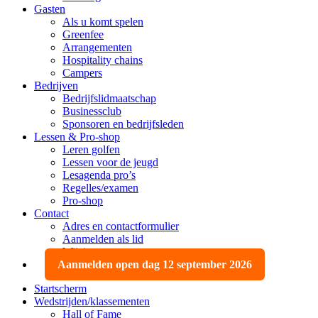
Gasten
Als u komt spelen
Greenfee
Arrangementen
Hospitality chains
Campers
Bedrijven
Bedrijfslidmaatschap
Businessclub
Sponsoren en bedrijfsleden
Lessen & Pro-shop
Leren golfen
Lessen voor de jeugd
Lesagenda pro’s
Regelles/examen
Pro-shop
Contact
Adres en contactformulier
Aanmelden als lid
Wijzigen, opzeggen
Aanmelden open dag 12 september 2026
Startscherm
Wedstrijden/klassementen
Hall of Fame