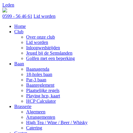
Skip
Leden
to
content
0599 - 56 46 61
Lid worden
Home
Club
Over onze club
Lid worden
Inloopwedstrijden
Jeugd bij de Semslanden
Golfen met een beperking
Baan
Baanagenda
18-holes baan
Par-3 baan
Baanreglement
Plaatselijke regels
Playing hcp, kaart
HCP Calculator
Brasserie
Algemeen
Arrangementen
High Tea / Wine / Beer / Whisky
Catering