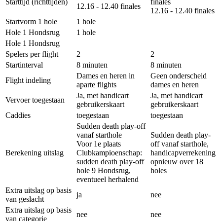
Starttijd (richttijden)
finales
12.16 - 12.40 finales
12.16 - 12.40 finales
Startvorm 1 hole
1 hole
Hole 1 Hondsrug
1 hole
Hole 1 Hondsrug
Spelers per flight
2
2
Startinterval
8 minuten
8 minuten
Dames en heren in
Geen onderscheid
Flight indeling
aparte flights
dames en heren
Ja, met handicart
Ja, met handicart
Vervoer toegestaan
gebruikerskaart
gebruikerskaart
Caddies
toegestaan
toegestaan
Sudden death play-off
vanaf starthole
Sudden death play-
Voor 1e plaats
off vanaf starthole,
Berekening uitslag
Clubkampioenschap:
handicapverrekening
sudden death play-off
opnieuw over 18
hole 9 Hondsrug,
holes
eventueel herhalend
Extra uitslag op basis
ja
nee
van geslacht
Extra uitslag op basis
nee
nee
van categorie