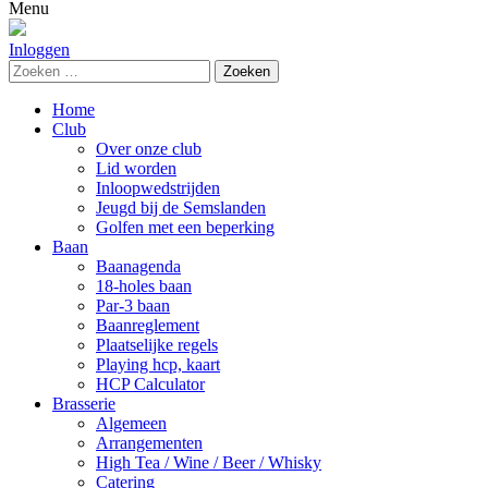
naar:
Menu
Inloggen
Zoeken
naar:
Home
Club
Over onze club
Lid worden
Inloopwedstrijden
Jeugd bij de Semslanden
Golfen met een beperking
Baan
Baanagenda
18-holes baan
Par-3 baan
Baanreglement
Plaatselijke regels
Playing hcp, kaart
HCP Calculator
Brasserie
Algemeen
Arrangementen
High Tea / Wine / Beer / Whisky
Catering