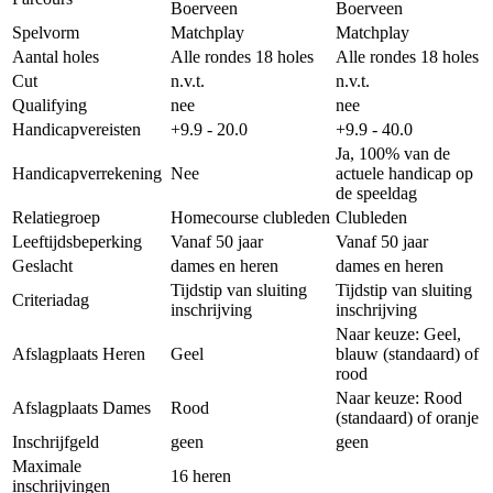
Boerveen
Boerveen
Spelvorm
Matchplay
Matchplay
Aantal holes
Alle rondes 18 holes
Alle rondes 18 holes
Cut
n.v.t.
n.v.t.
Qualifying
nee
nee
Handicapvereisten
+9.9 - 20.0
+9.9 - 40.0
Ja, 100% van de
Handicapverrekening
Nee
actuele handicap op
de speeldag
Relatiegroep
Homecourse clubleden
Clubleden
Leeftijdsbeperking
Vanaf 50 jaar
Vanaf 50 jaar
Geslacht
dames en heren
dames en heren
Tijdstip van sluiting
Tijdstip van sluiting
Criteriadag
inschrijving
inschrijving
Naar keuze: Geel,
Afslagplaats Heren
Geel
blauw (standaard) of
rood
Naar keuze: Rood
Afslagplaats Dames
Rood
(standaard) of oranje
Inschrijfgeld
geen
geen
Maximale
16 heren
inschrijvingen