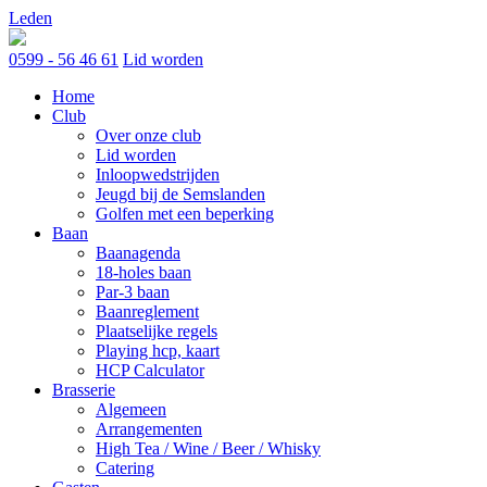
Skip
Leden
to
content
0599 - 56 46 61
Lid worden
Home
Club
Over onze club
Lid worden
Inloopwedstrijden
Jeugd bij de Semslanden
Golfen met een beperking
Baan
Baanagenda
18-holes baan
Par-3 baan
Baanreglement
Plaatselijke regels
Playing hcp, kaart
HCP Calculator
Brasserie
Algemeen
Arrangementen
High Tea / Wine / Beer / Whisky
Catering