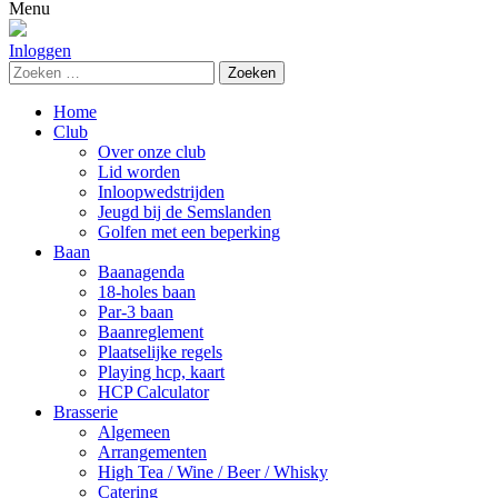
naar:
Menu
Inloggen
Zoeken
naar:
Home
Club
Over onze club
Lid worden
Inloopwedstrijden
Jeugd bij de Semslanden
Golfen met een beperking
Baan
Baanagenda
18-holes baan
Par-3 baan
Baanreglement
Plaatselijke regels
Playing hcp, kaart
HCP Calculator
Brasserie
Algemeen
Arrangementen
High Tea / Wine / Beer / Whisky
Catering