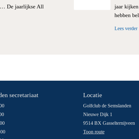
… De jaarlijkse All
jaar kijke
hebben bel
Lees verder
en secretariaat
Locatie
00
Golfclub de Semslanden
00
Nieuwe Dijk 1
:00
9514 BX Gasselternijveen
:00
Toon route