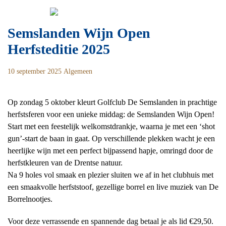
Skip
Zoeken
to
naar:
content
Semslanden Wijn Open
Herfsteditie 2025
10 september 2025
Algemeen
Op zondag 5 oktober kleurt Golfclub De Semslanden in prachtige
herfstsferen voor een unieke middag: de Semslanden Wijn Open!
Start met een feestelijk welkomstdrankje, waarna je met een ‘shot
gun’-start de baan in gaat. Op verschillende plekken wacht je een
heerlijke wijn met een perfect bijpassend hapje, omringd door de
herfstkleuren van de Drentse natuur.
Na 9 holes vol smaak en plezier sluiten we af in het clubhuis met
een smaakvolle herfststoof, gezellige borrel en live muziek van De
Borrelnootjes.
Voor deze verrassende en spannende dag betaal je als lid €29,50.