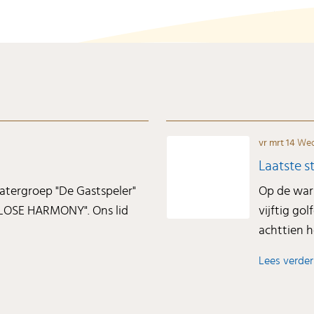
vr mrt 14
Wed
Laatste 
atergroep "De Gastspeler"
Op de war
"CLOSE HARMONY". Ons lid
vijftig go
achttien ho
Lees verder