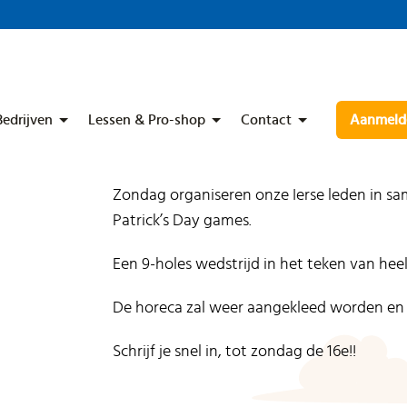
Bedrijven
Lessen & Pro-shop
Contact
Aanmelde
Zondag organiseren onze Ierse leden in sa
Patrick’s Day games.
Een 9-holes wedstrijd in het teken van heel
De horeca zal weer aangekleed worden en p
Schrijf je snel in, tot zondag de 16e!!