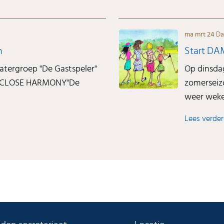
ma mrt 24
Da
n
Start DA
atergroep "De Gastspeler"
Op dinsdag
k: "CLOSE HARMONY"De
zomerseizo
weer wekel
Lees verder