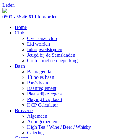
Skip
Leden
to
content
0599 - 56 46 61
Lid worden
Home
Club
Over onze club
Lid worden
Inloopwedstrijden
Jeugd bij de Semslanden
Golfen met een beperking
Baan
Baanagenda
18-holes baan
Par-3 baan
Baanreglement
Plaatselijke regels
Playing hcp, kaart
HCP Calculator
Brasserie
Algemeen
Arrangementen
High Tea / Wine / Beer / Whisky
Catering