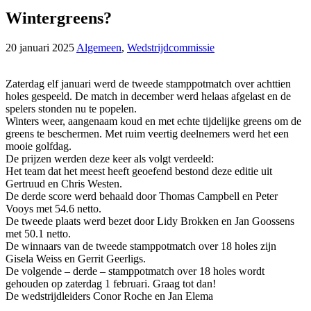
Wintergreens?
20 januari 2025
Algemeen
,
Wedstrijdcommissie
Zaterdag elf januari werd de tweede stamppotmatch over achttien
holes gespeeld. De match in december werd helaas afgelast en de
spelers stonden nu te popelen.
Winters weer, aangenaam koud en met echte tijdelijke greens om de
greens te beschermen. Met ruim veertig deelnemers werd het een
mooie golfdag.
De prijzen werden deze keer als volgt verdeeld:
Het team dat het meest heeft geoefend bestond deze editie uit
Gertruud en Chris Westen.
De derde score werd behaald door Thomas Campbell en Peter
Vooys met 54.6 netto.
De tweede plaats werd bezet door Lidy Brokken en Jan Goossens
met 50.1 netto.
De winnaars van de tweede stamppotmatch over 18 holes zijn
Gisela Weiss en Gerrit Geerligs.
De volgende – derde – stamppotmatch over 18 holes wordt
gehouden op zaterdag 1 februari. Graag tot dan!
De wedstrijdleiders Conor Roche en Jan Elema