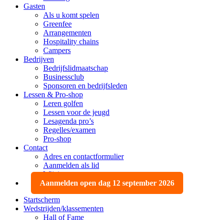
Gasten
Als u komt spelen
Greenfee
Arrangementen
Hospitality chains
Campers
Bedrijven
Bedrijfslidmaatschap
Businessclub
Sponsoren en bedrijfsleden
Lessen & Pro-shop
Leren golfen
Lessen voor de jeugd
Lesagenda pro’s
Regelles/examen
Pro-shop
Contact
Adres en contactformulier
Aanmelden als lid
Wijzigen, opzeggen
Aanmelden open dag 12 september 2026
Startscherm
Wedstrijden/klassementen
Hall of Fame