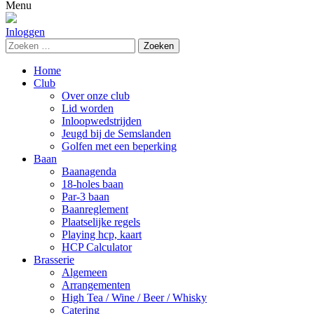
naar:
Menu
Inloggen
Zoeken
naar:
Home
Club
Over onze club
Lid worden
Inloopwedstrijden
Jeugd bij de Semslanden
Golfen met een beperking
Baan
Baanagenda
18-holes baan
Par-3 baan
Baanreglement
Plaatselijke regels
Playing hcp, kaart
HCP Calculator
Brasserie
Algemeen
Arrangementen
High Tea / Wine / Beer / Whisky
Catering