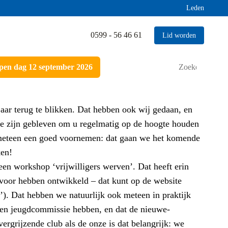
Leden
0599 - 56 46 61
Lid worden
Zoeken
en dag 12 september 2026
naar:
jaar terug te blikken. Dat hebben ook wij gedaan, en
ke zijn gebleven om u regelmatig op de hoogte houden
meteen een goed voornemen: dat gaan we het komende
ken!
n workshop ‘vrijwilligers werven’. Dat heeft erin
rvoor hebben ontwikkeld – dat kunt op de website
’). Dat hebben we natuurlijk ook meteen in praktijk
 een jeugdcommissie hebben, en dat de nieuwe-
vergrijzende club als de onze is dat belangrijk: we