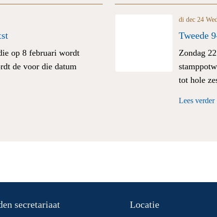
di dec 24
Wed
st
Tweede 9
die op 8 februari wordt
Zondag 22
ordt de voor die datum
stamppotwe
tot hole ze
Lees verder
en secretariaat
Locatie