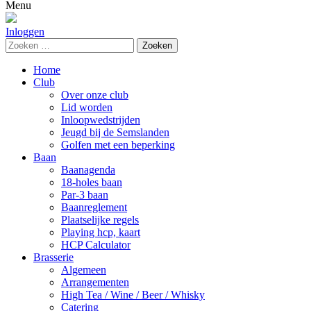
naar:
Menu
Inloggen
Zoeken
naar:
Home
Club
Over onze club
Lid worden
Inloopwedstrijden
Jeugd bij de Semslanden
Golfen met een beperking
Baan
Baanagenda
18-holes baan
Par-3 baan
Baanreglement
Plaatselijke regels
Playing hcp, kaart
HCP Calculator
Brasserie
Algemeen
Arrangementen
High Tea / Wine / Beer / Whisky
Catering