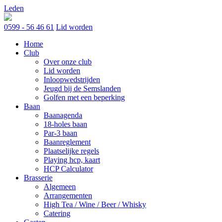
Skip
Leden
to
content
0599 - 56 46 61
Lid worden
Home
Club
Over onze club
Lid worden
Inloopwedstrijden
Jeugd bij de Semslanden
Golfen met een beperking
Baan
Baanagenda
18-holes baan
Par-3 baan
Baanreglement
Plaatselijke regels
Playing hcp, kaart
HCP Calculator
Brasserie
Algemeen
Arrangementen
High Tea / Wine / Beer / Whisky
Catering