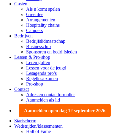
Gasten
Als u komt spelen
Greenfee
Arrangementen
Hospitality chains
Campers
Bedrijven
Bedrijfslidmaatschap
Businessclub
Sponsoren en bedrijfsleden
Lessen & Pro-shop
Leren golfen
Lessen voor de jeugd
Lesagenda pro’s
Regelles/examen
Pro-shop
Contact
Adres en contactformulier
Aanmelden als lid
Wijzigen, opzeggen
Aanmelden open dag 12 september 2026
Startscherm
Wedstrijden/klassementen
Hall of Fame