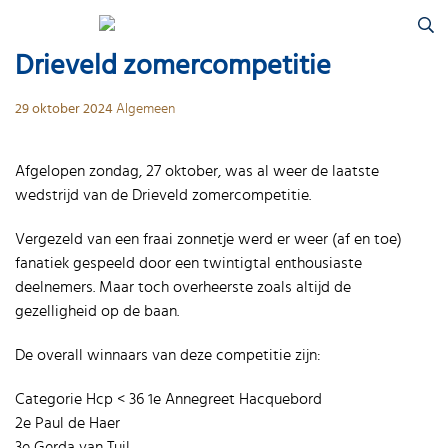
Skip
Zoeken
to
naar:
content
Drieveld zomercompetitie
29 oktober 2024
Algemeen
Afgelopen zondag, 27 oktober, was al weer de laatste
wedstrijd van de Drieveld zomercompetitie.
Vergezeld van een fraai zonnetje werd er weer (af en toe)
fanatiek gespeeld door een twintigtal enthousiaste
deelnemers. Maar toch overheerste zoals altijd de
gezelligheid op de baan.
De overall winnaars van deze competitie zijn:
Categorie Hcp < 36 1e Annegreet Hacquebord
2e Paul de Haer
3e Gerda van Tuil