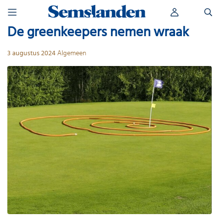
Skip
Zoeken
to
naar:
content
De greenkeepers nemen wraak
3 augustus 2024
Algemeen