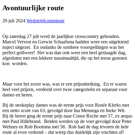
Avontuurlijke route
29 juli 2024
Wedstrijdcommissie
Op zaterdag 27 juli werd de jaarlijkse crosscountry gehouden.
Marcel Vervest en Gerwin Schaafsma hadden weer een uitgekiend
traject uitgezet. En ondanks de sombere voorspellingen was het
perfect golfweer! Het was dan ook weer een heel geslaagde dag,
afgesloten met een lekkere nassimaaltijd, die op het terras genoten
kon worden.
Maar voor het zover was, was er een prijsuitreiking. En er waren
heel veel prijzen, verdeeld over twee categorieën en separaat voor
dames en heren.
Bij de strokeplay dames was de eerste prijs voor Renée Klerks met
een netto score van 63, gevolgd door Ina Mennega en Ineke Wit.
Bij de heren ging de eerste prijs naar Conor Roche met 57, ex aequo
met Paul Hillebrand. Beiden werden op de voet gevolgd door Peter
Wehnes en Rob Bootsma met 58. Rob had de dag tevoren de hele
route al even verkend – dat wierp dus duidelijk zijn vruchten af!