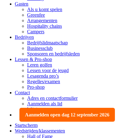
Gasten
Als u komt spelen
Greenfee
Arrangementen
Hospitality chains
Campers
Bedrijven
Bedrijfslidmaatschap
Businessclub
Sponsoren en bedrijfsleden
Lessen & Pro-shop
Leren golfen
Lessen voor de jeugd
Lesagenda pro’s
Regelles/examen
Pro-shop
Contact
Adres en contactformulier
Aanmelden als lid
Wijzigen, opzeggen
Aanmelden open dag 12 september 2026
Startscherm
Wedstrijden/klassementen
Hall of Fame