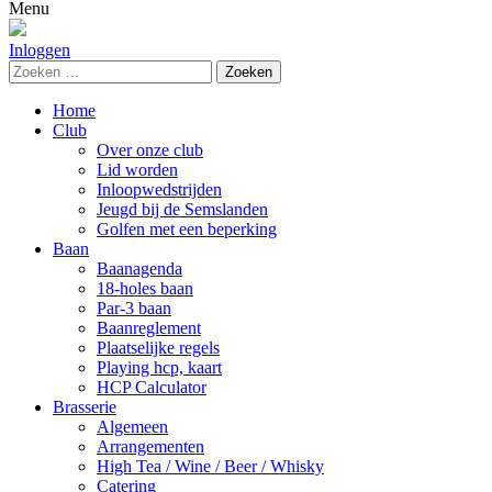
naar:
Menu
Inloggen
Zoeken
naar:
Home
Club
Over onze club
Lid worden
Inloopwedstrijden
Jeugd bij de Semslanden
Golfen met een beperking
Baan
Baanagenda
18-holes baan
Par-3 baan
Baanreglement
Plaatselijke regels
Playing hcp, kaart
HCP Calculator
Brasserie
Algemeen
Arrangementen
High Tea / Wine / Beer / Whisky
Catering