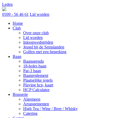
Skip
Leden
to
content
0599 - 56 46 61
Lid worden
Home
Club
Over onze club
Lid worden
Inloopwedstrijden
Jeugd bij de Semslanden
Golfen met een beperking
Baan
Baanagenda
18-holes baan
Par-3 baan
Baanreglement
Plaatselijke regels
Playing hcp, kaart
HCP Calculator
Brasserie
Algemeen
Arrangementen
High Tea / Wine / Beer / Whisky
Catering