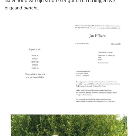
Na verloop van tijd stopte het golfen en nu krijgen we
bijgaand bericht.