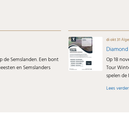
di okt 31
Alg
Diamond 
op de Semslanden. Een bont
Op 18 nov
 geesten en Semslanders
Tour Wint
spelen de 
Lees verder