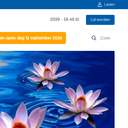
Leden
0599 - 56 46 61
Lid worden
Zoeken
n open dag 12 september 2026
naar: