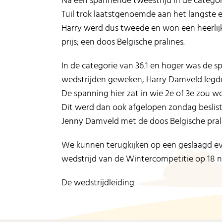
Na een spannende tweestrijd in de categor
Tuil trok laatstgenoemde aan het langste 
Harry werd dus tweede en won een heerlijk
prijs; een doos Belgische pralines.
In de categorie van 36.1 en hoger was de sp
wedstrijden geweken; Harry Damveld legde
De spanning hier zat in wie 2e of 3e zou w
Dit werd dan ook afgelopen zondag beslist;
Jenny Damveld met de doos Belgische pral
We kunnen terugkijken op een geslaagd eve
wedstrijd van de Wintercompetitie op 18 n
De wedstrijdleiding.