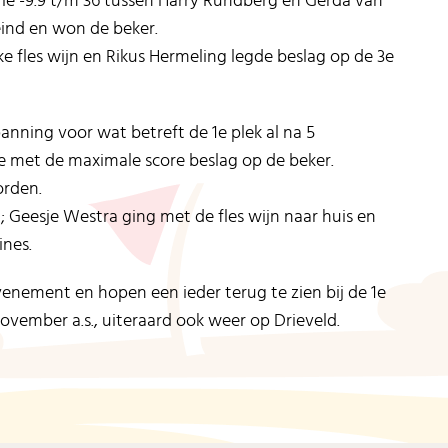
ie -9.9 t/m 36 tussen Harry Rundberg en Gerda van
eind en won de beker.
e fles wijn en Rikus Hermeling legde beslag op de 3e
anning voor wat betreft de 1e plek al na 5
 met de maximale score beslag op de beker.
orden.
 Geesje Westra ging met de fles wijn naar huis en
ines.
nement en hopen een ieder terug te zien bij de 1e
ovember a.s., uiteraard ook weer op Drieveld.