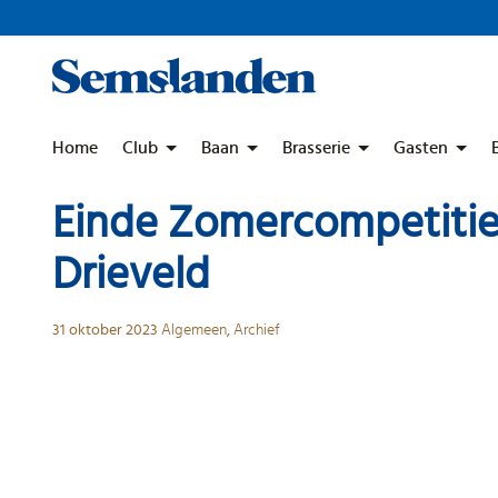
Skip
to
content
Home
Club
Baan
Brasserie
Gasten
Einde Zomercompetiti
Drieveld
31 oktober 2023
Algemeen
,
Archief