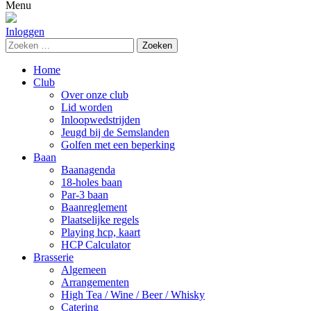
naar:
Menu
Inloggen
Zoeken
naar:
Home
Club
Over onze club
Lid worden
Inloopwedstrijden
Jeugd bij de Semslanden
Golfen met een beperking
Baan
Baanagenda
18-holes baan
Par-3 baan
Baanreglement
Plaatselijke regels
Playing hcp, kaart
HCP Calculator
Brasserie
Algemeen
Arrangementen
High Tea / Wine / Beer / Whisky
Catering