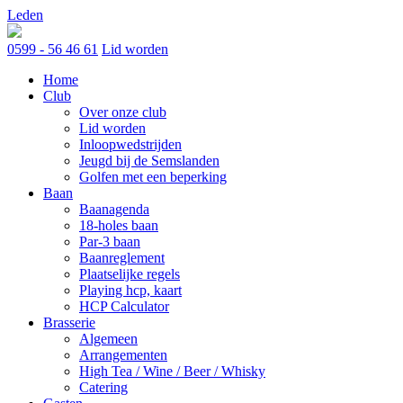
Skip
Leden
to
content
0599 - 56 46 61
Lid worden
Home
Club
Over onze club
Lid worden
Inloopwedstrijden
Jeugd bij de Semslanden
Golfen met een beperking
Baan
Baanagenda
18-holes baan
Par-3 baan
Baanreglement
Plaatselijke regels
Playing hcp, kaart
HCP Calculator
Brasserie
Algemeen
Arrangementen
High Tea / Wine / Beer / Whisky
Catering