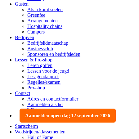
Gasten
Als u komt spelen
Greenfee
Arrangementen
Hospitality chains
Campers
Bedrijven
Bedrijfslidmaatschap
Businessclub
Sponsoren en bedrijfsleden
Lessen & Pro-shop
Leren golfen
Lessen voor de jeugd
Lesagenda pro’s
Regelles/examen
Pro-shop
Contact
Adres en contactformulier
Aanmelden als lid
Wijzigen, opzeggen
Aanmelden open dag 12 september 2026
Startscherm
Wedstrijden/klassementen
Hall of Fame