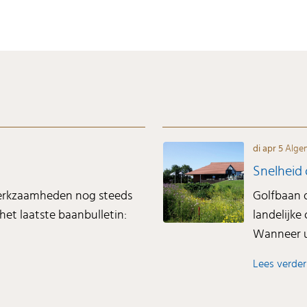
di apr 5
Alge
Snelheid 
werkzaamheden nog steeds
Golfbaan 
het laatste baanbulletin:
landelijke
Wanneer u 
Lees verder