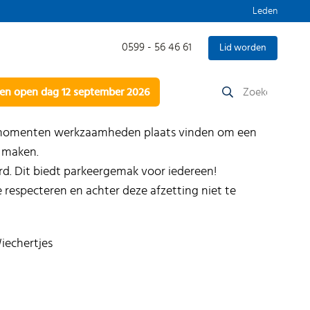
Leden
0599 - 56 46 61
Lid worden
Zoeken
n open dag 12 september 2026
naar:
e momenten werkzaamheden plaats vinden om een
e maken.
d. Dit biedt parkeergemak voor iedereen!
 respecteren en achter deze afzetting niet te
iechertjes