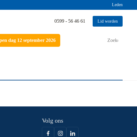
Leden
0599 - 56 46 61
Lid worden
Zoeken
en dag 12 september 2026
naar:
Volg ons