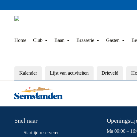
Skip
to
content
Home
Club
Baan
Brasserie
Gasten
Be
Kalender
Lijst van activiteiten
Drieveld
Ho
Snel naar
Openingstijd
Ma 09:00 – 16:
Starttijd reserveren