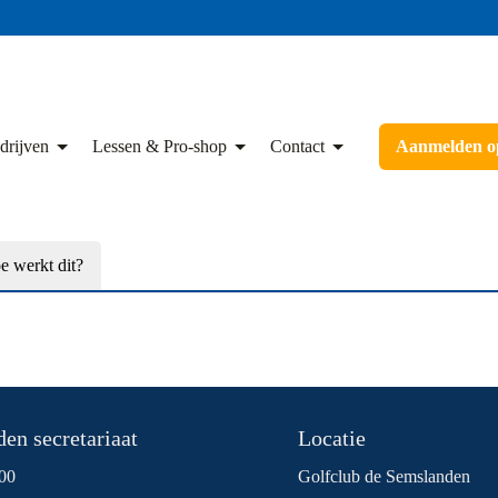
drijven
Lessen & Pro-shop
Contact
Aanmelden op
e werkt dit?
en secretariaat
Locatie
00
Golfclub de Semslanden