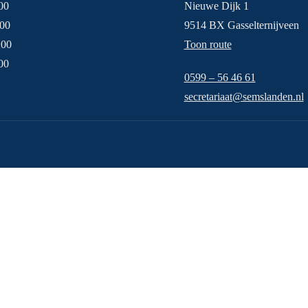
00
Nieuwe Dijk 1
:00
9514 BX Gasselternijveen
:00
Toon route
00
0599 – 56 46 61
secretariaat@semslanden.nl